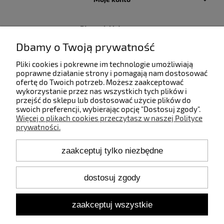
Płatności i dostawa
Dbamy o Twoją prywatność
Informacje
Pliki cookies i pokrewne im technologie umożliwiają
poprawne działanie strony i pomagają nam dostosować
ofertę do Twoich potrzeb. Możesz zaakceptować
O nas
wykorzystanie przez nas wszystkich tych plików i
przejść do sklepu lub dostosować użycie plików do
swoich preferencji, wybierając opcję "Dostosuj zgody".
Więcej o plikach cookies przeczytasz w naszej Polityce
prywatności.
Kontakt
zaakceptuj tylko niezbędne
+48 660 808 853
+48 602 372 800
shop@idealbodylight.com.pl
dostosuj zgody
Pon.-Pt. 9:00-17:00
Sob. 10:00-12:00
zaakceptuj wszystkie
Oświetlenie wewnętrzne i zewnętrzne - IBL | Wałbrzyska 11/184,
02-739 Warszawa | NIP: 5213638261 | REGON: 146342575