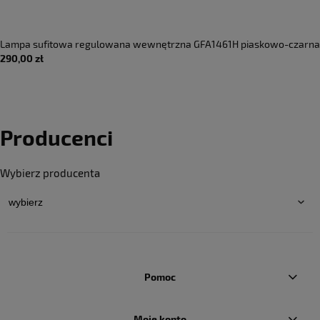
a sufitowa regulowana wewnętrzna GFA1461H piaskowo-czarna
Opra
00 zł
750,
D 7W 2700K 500lm 220-240V AC 50-60 Hz 38° IP20 - GEA LUCE
10W 
Producenci
Wybierz producenta
Pomoc
Moje konto