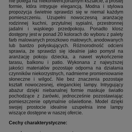
nie polega na niekonwencjonalnym kształcie, a prostej
formie, która intryguje elegancją. Modna i stylowa
propozycja świetnie sprawdzi się w niemal każdym
pomieszczeniu. Uzupełni nowoczesną aranżację
rodzinnej kuchni, przytulnej sypialni, przestronnej
jadalni i wąskiego przedpokoju. Ponadto klosz
dostępny jest w ponad 20 kolorach do wyboru z palety
farb malowanych proszkowo matowych, anodowanych
lub bardzo połyskujących. Różnorodność odcieni
sprawia, że sprawdzi się idealnie jako pomysł na
aranżację pokoju dziecka, a nawet wykończenie
tarasu, balkonu i patio. Wykonana z najwyższej
jakości materiałów pozostaje odporna na działania
czynników niekorzystnych, nadmierne promieniowanie
słoneczne i wilgoć. Nie bez znaczenia pozostaje
kształt nowoczesnej, eleganckiej lampy. Intrygujący
abażur dzięki niebanalnej formie maskuje światło
pochodzące z żarówki, jednocześnie pozostawiając
pomieszczenie optymalnie oświetlone. Model dzięki
swojej prostocie idealnie uzupełnia inne lampy
wiszące dostępne w naszej ofercie.
Cechy charakterystyczne: