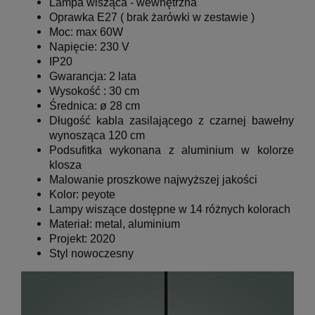
L
ampa wisząca - wewnętrzna
Oprawka E27 ( brak żarówki w zestawie )
Moc: max 60W
Napięcie: 230 V
IP20
Gwarancja: 2 lata
Wysokość : 30 cm
Średnica: ø 28 cm
Długość kabla zasilającego z czarnej bawełny
wynosząca 120 cm
Podsufitka wykonana z aluminium w kolorze
klosza
Malowanie proszkowe najwyższej jakości
Kolor:
peyote
Lampy wiszące dostępne w 14 różnych kolorach
Materiał: metal, aluminium
Projekt: 2020
Styl nowoczesny