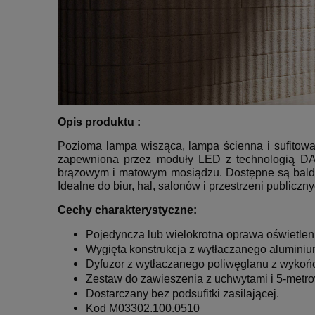
Opis produktu :
Pozioma lampa wisząca, lampa ścienna i sufitow
zapewniona przez moduły LED z technologią DA
brązowym i matowym mosiądzu.
Dostępne są balda
Idealne do biur, hal, salonów i przestrzeni publicz
Cechy charakterystyczne:
Pojedyncza lub wielokrotna oprawa oświetleni
Wygięta konstrukcja z wytłaczanego aluminiu
Dyfuzor z wytłaczanego poliwęglanu z wyko
Zestaw do zawieszenia z uchwytami i 5-metrow
Dostarczany bez podsufitki zasilającej.
Kod M03302.100.0510