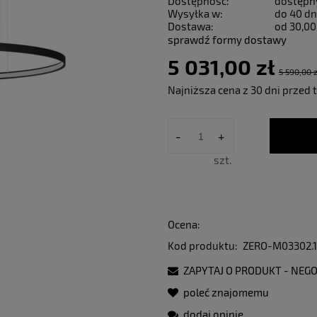
Dostępność:
dostępn
Wysyłka w:
do 40 dn
Dostawa:
od 30,00
sprawdź formy dostawy
5 031,00 zł
5 590,00 z
Najniższa cena z 30 dni przed 
Jeżeli produkt 
-
+
30 dni, wyświet
momentu, kiedy 
szt.
sprzedaży.
Ocena:
Kod produktu:
ZERO-M03302.1
ZAPYTAJ O PRODUKT - NEGO
poleć znajomemu
dodaj opinię