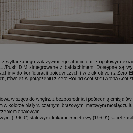
a z wytłaczanego zakrzywionego aluminium, z opalowym ekra
LI/Push DIM zintegrowane z baldachimem.
Dostępne są wyk
chimy do konfiguracji pojedynczych i wielokrotnych z Zero El
nych, również w połączeniu z Zero Round Acoustic i Arena Acoust
owa wisząca do wnętrz, z bezpośrednią i pośrednią emisją świa
m w kolorze białym, czarnym, brązowym, matowym mosiądzu lub 
ńczeniem opalowym.
ymi (196,9") stalowymi linkami. 5-metrowy (196,9") kabel zasi