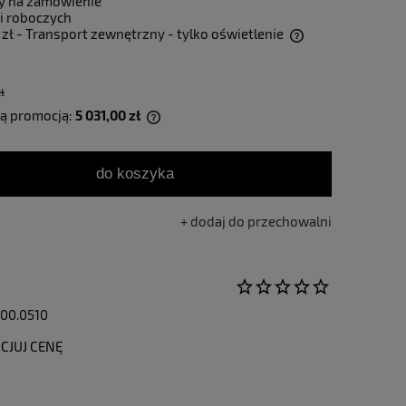
y na zamówienie
i roboczych
 zł
- Transport zewnętrzny - tylko oświetlenie
Cena nie zawiera ewentualnych kosztów
płatności
ł
tą promocją:
5 031,00 zł
jest sprzedawany krócej niż
do koszyka
lana jest najniższa cena od
produkt pojawił się w
dodaj do przechowalni
00.0510
CJUJ CENĘ