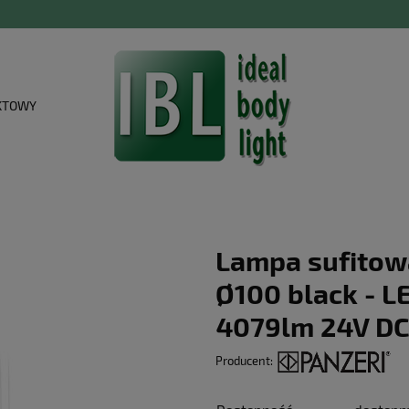
KTOWY
Lampa sufitow
Ø100 black - 
4079lm 24V DC
Producent: