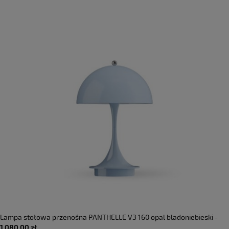
Lampa stołowa przenośna PANTHELLE V3 160 opal bladoniebieski -
1 080,00 zł
LED 2.5W 2700K IP44 - LOUIS POULSEN