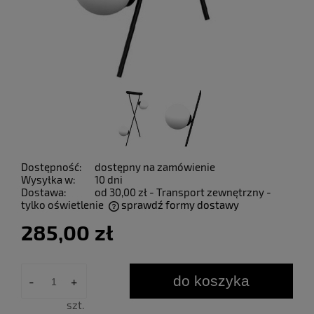
Dostępność:
dostępny na zamówienie
Wysyłka w:
10 dni
Dostawa:
od 30,00 zł
- Transport zewnętrzny -
tylko oświetlenie
sprawdź formy dostawy
Cena nie zawiera ewentualnych kosztów płatności
285,00 zł
do koszyka
-
+
szt.