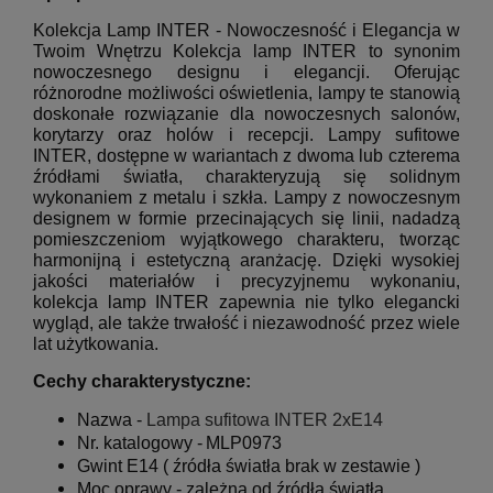
Kolekcja Lamp INTER - Nowoczesność i Elegancja w
Twoim Wnętrzu Kolekcja lamp INTER to synonim
nowoczesnego designu i elegancji. Oferując
różnorodne możliwości oświetlenia, lampy te stanowią
doskonałe rozwiązanie dla nowoczesnych salonów,
korytarzy oraz holów i recepcji. Lampy sufitowe
INTER, dostępne w wariantach z dwoma lub czterema
źródłami światła, charakteryzują się solidnym
wykonaniem z metalu i szkła. Lampy z nowoczesnym
designem w formie przecinających się linii, nadadzą
pomieszczeniom wyjątkowego charakteru, tworząc
harmonijną i estetyczną aranżację. Dzięki wysokiej
jakości materiałów i precyzyjnemu wykonaniu,
kolekcja lamp INTER zapewnia nie tylko elegancki
wygląd, ale także trwałość i niezawodność przez wiele
lat użytkowania.
Cechy charakterystyczne:
Nazwa -
Lampa sufitowa INTER 2xE14
Nr. katalogowy -
MLP0973
Gwint E14 ( źródła światła brak w zestawie )
Moc oprawy - zależna od źródła światła