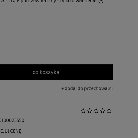
 zł
- Transport zewnętrzny - tylko oświetlenie
Cena nie zawiera ewentualnych kosztów
płatności
do koszyka
dodaj do przechowalni
0100023550
CJUJ CENĘ