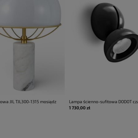
owa JIL TJL300-1315 mosiądz
Lampa ścienno-sufitowa DODOT cza
1 730,00 zł
 - TATO • DOSTĘPNA OD RĘKI •
LED 17.4W 2700K 35° 220-240V AC I
AXOLIGHT