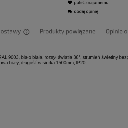
poleć znajomemu
dodaj opinię
dostawy
Produkty powiązane
Opinie o
Cena nie zawiera ewentualnych kosztów
płatności
9003, biało biała, rozsył światła 38°, strumień świetlny be
itowa biały, długość wisiorka 1500mm, IP20