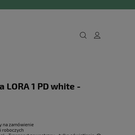
 LORA 1 PD white -
y na zamówienie
i roboczych