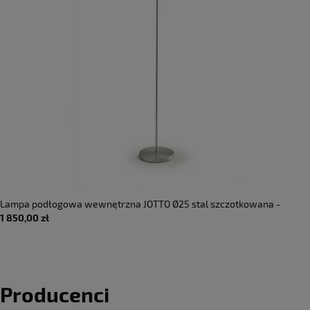
Lampa podłogowa wewnętrzna JOTTO Ø25 stal szczotkowana -
1 850,00 zł
2x10W LED GX53 220-240V AC IP20 DIMM - MILOOX
Producenci