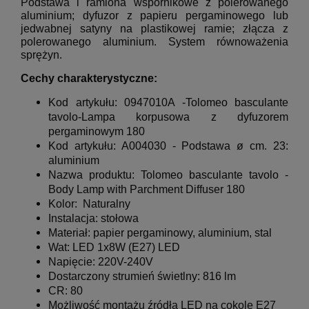
Podstawa i ramiona wspornikowe z polerowanego
aluminium;
dyfuzor z papieru pergaminowego lub
jedwabnej satyny na plastikowej ramie;
złącza z
polerowanego aluminium.
System równoważenia
sprężyn.
Cechy charakterystyczne:
Kod artykułu: 0947010A -Tolomeo basculante
tavolo-
Lampa korpusowa z dyfuzorem
pergaminowym 180
Kod artykułu: A004030 - Podstawa ø cm. 23:
aluminium
Nazwa produktu:
Tolomeo basculante tavolo -
Body Lamp with Parchment Diffuser 180
Kolor: Naturalny
Instalacja: stołowa
Materiał:
papier pergaminowy, aluminium, stal
Wat: LED 1x8W (E27) LED
Napięcie:
220V-240V
Dostarczony strumień świetlny: 816 lm
CR: 80
Możliwość montażu źródła LED na cokole E27