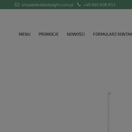
shop@idealbodylight.com.pl
+48 660 808 853
MENU
PROMOCJE
NOWOŚCI
FORMULARZ KONTA