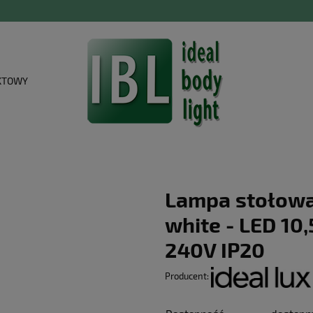
KTOWY
Lampa stołowa
white - LED 1
240V IP20
Producent: