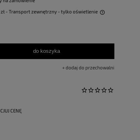
y na zamówienie
 zł
- Transport zewnętrzny - tylko oświetlenie
Cena nie zawiera ewentualnych kosztów
płatności
do koszyka
dodaj do przechowalni
CJUJ CENĘ