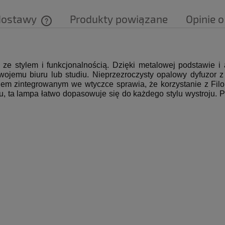
dostawy
Produkty powiązane
Opinie o
Cena nie zawiera ewentualnych kosztów
płatności
 ze stylem i funkcjonalnością.
Dzięki metalowej podstawie i
wojemu biuru lub studiu.
Nieprzezroczysty opalowy dyfuzor 
kiem zintegrowanym we wtyczce sprawia, że korzystanie z Filo
, ta lampa łatwo dopasowuje się do każdego stylu wystroju.
P