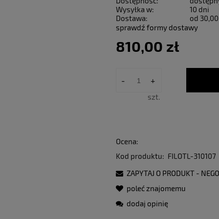
Dostępność:
dostępn
Wysyłka w:
10 dni
Dostawa:
od 30,00
sprawdź formy dostawy
810,00 zł
-
+
szt.
Ocena:
Kod produktu:
FILOTL-310107
ZAPYTAJ O PRODUKT - NEGO
poleć znajomemu
dodaj opinię