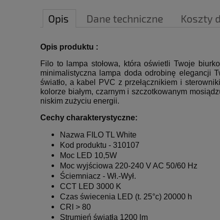
Opis
Dane techniczne
Koszty 
Opis produktu :
Filo to lampa stołowa, która oświetli Twoje biurko
minimalistyczna lampa doda odrobinę elegancji T
światło, a kabel PVC z przełącznikiem i sterowni
kolorze białym, czarnym i szczotkowanym mosiądzu
niskim zużyciu energii.
Cechy charakterystyczne:
Nazwa
FILO TL White
Kod produktu -
310107
Moc LED 10,5W
Moc wyjściowa 220-240 V AC 50/60 Hz
Ściemniacz - Wł.-Wył.
CCT LED 3000 K
Czas świecenia LED (t. 25°c) 20000 h
CRI > 80
Strumień światła 1200 lm