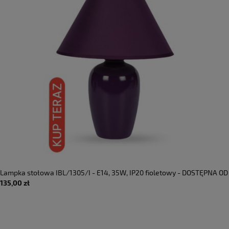
Lampka stołowa IBL/1305/I - E14, 35W, IP20 fioletowy - DOSTĘPNA OD
135,00 zł
RĘKI