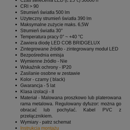
Czas świecenia LED (t. 25°c) 30000 h
CRI > 90
Strumień światła 500 lm
Użyteczny strumień światła 390 lm
Maksymalne zużycie maks. 6,5W
Strumień światła 30°
Temperatura pracy 0° ~ +40 °C
Zawiera diodę LED COB BRIDGELUX
Zintegrowane źródło - zintegrowany moduł LED
Bezpośrednia emisja
Wymienne źródło - Nie
Wskaźnik ochrony - IP20
Zasilanie osobne w zestawie
Kolor - czarny ( black)
Gwarancja - 5 lat
Klasa izolacji - II
Materiał -
Malowana proszkowo lub platerowana
rama metalowa. Regulowany dyfuzor: można go
obracać lub pochylać. Kabel PVC z
przełącznikiem.
Wymiary - patrz schemat
Instrukcja montażu