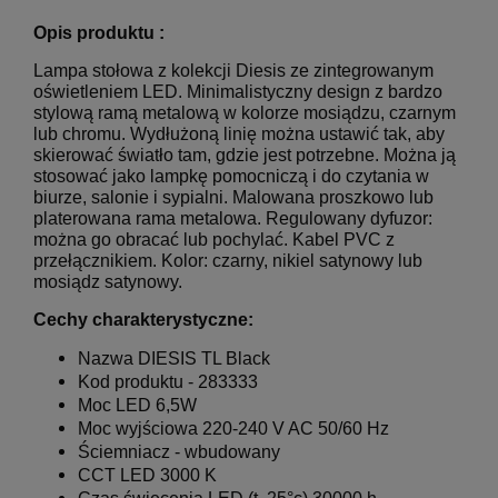
Opis produktu :
Lampa stołowa z kolekcji Diesis ze zintegrowanym
oświetleniem LED. Minimalistyczny design z bardzo
stylową ramą metalową w kolorze mosiądzu, czarnym
lub chromu. Wydłużoną linię można ustawić tak, aby
skierować światło tam, gdzie jest potrzebne. Można ją
stosować jako lampkę pomocniczą i do czytania w
biurze, salonie i sypialni.
Malowana proszkowo lub
platerowana rama metalowa. Regulowany dyfuzor:
można go obracać lub pochylać. Kabel PVC z
przełącznikiem. Kolor: czarny, nikiel satynowy lub
mosiądz satynowy.
Cechy charakterystyczne:
Nazwa
DIESIS TL Black
Kod produktu -
283333
Moc LED 6,5W
Moc wyjściowa 220-240 V AC 50/60 Hz
Ściemniacz - wbudowany
CCT LED 3000 K