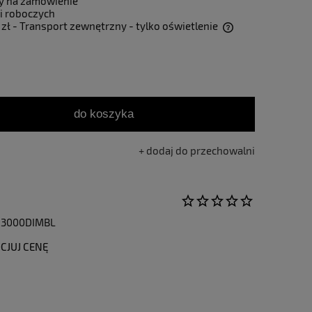
y na zamówienie
i roboczych
 zł
- Transport zewnętrzny - tylko oświetlenie
Cena nie zawiera ewentualnych kosztów
płatności
do koszyka
dodaj do przechowalni
3000DIMBL
CJUJ CENĘ