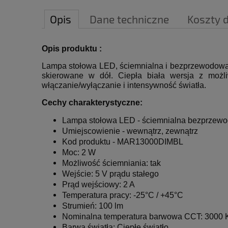
Opis
Dane techniczne
Koszty 
Opis produktu :
Lampa stołowa LED, ściemnialna i bezprzewodowa
skierowane w dół. Ciepła biała wersja z możli
włączanie/wyłączanie i intensywność światła.
Cechy charakterystyczne:
Lampa stołowa LED - ściemnialna bezprzew
Umiejscowienie - wewnątrz, zewnątrz
Kod produktu - MAR13000DIMBL
Moc: 2 W
Możliwość ściemniania: tak
Wejście: 5 V prądu stałego
Prąd wejściowy: 2 A
Temperatura pracy: -25°C / +45°C
Strumień: 100 lm
Nominalna temperatura barwowa CCT: 3000 
Barwa światła: Ciepłe światło