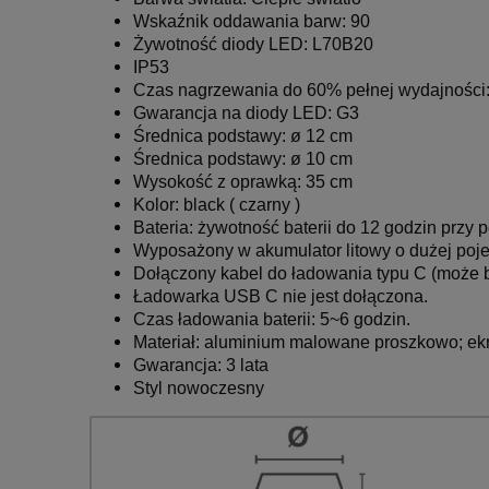
Wskaźnik oddawania barw: 90
Żywotność diody LED: L70B20
IP53
Czas nagrzewania do 60% pełnej wydajności: I
Gwarancja na diody LED: G3
Średnica podstawy: ø 12 cm
Średnica podstawy: ø 10 cm
Wysokość z oprawką: 35 cm
Kolor:
black ( czarny )
Bateria: żywotność baterii do 12 godzin przy p
Wyposażony w akumulator litowy o dużej po
Dołączony kabel do ładowania typu C (może 
Ładowarka USB C nie jest dołączona.
Czas ładowania baterii: 5~6 godzin.
Materiał: aluminium malowane proszkowo; ek
Gwarancja: 3 lata
Styl nowoczesny