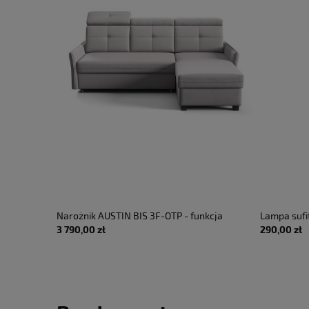
a
Narożnik AUSTIN BIS 3F-OTP - funkcja
Lampa suf
3 790,00 zł
290,00 zł
yt - LED
spania z pojemnikiem
GFA1460H p
 IP67
509lm 220-
LUCE