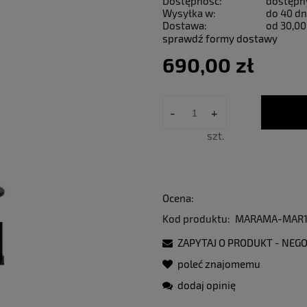
Dostępność:
dostępn
Wysyłka w:
do 40 dn
Dostawa:
od 30,00
sprawdź formy dostawy
690,00 zł
-
+
szt.
Ocena:
Kod produktu:
MARAMA-MAR1
ZAPYTAJ O PRODUKT - NEGO
poleć znajomemu
dodaj opinię