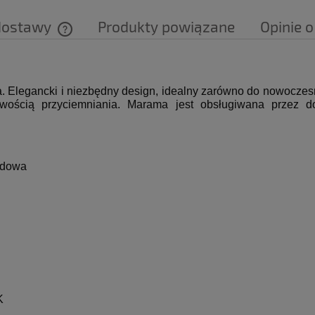
dostawy
Produkty powiązane
Opinie o
Cena nie zawiera ewentualnych kosztów
płatności
.
Elegancki i niezbędny design, idealny zarówno do nowoczesn
wością przyciemniania. Marama jest obsługiwana przez dot
odowa
K