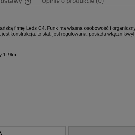
dostawy
Opinie o produkcie (0)
Cena nie zawiera ewentualnych kosztów
płatności
ńską firmę Leds C4.
Funk ma własną osobowość i organiczny
jest konstrukcja, to stal, jest regulowana, posiada włącznik/wy
y 119lm