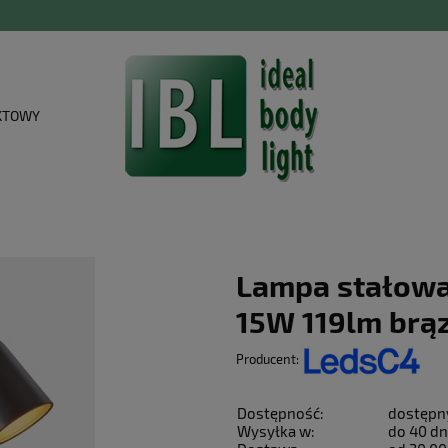
KTOWY
Lampa stałowa
15W 119lm brą
Producent:
Dostępność:
dostępn
Wysyłka w:
do 40 dn