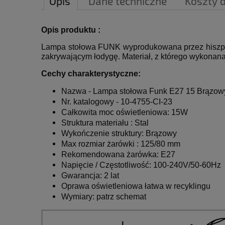
Opis
Dane techniczne
Koszty 
Opis produktu :
Lampa stołowa FUNK wyprodukowana przez hiszpa
zakrywającym łodygę.
Materiał, z którego wykonana 
Cechy charakterystyczne:
Nazwa -
Lampa stołowa Funk E27 15 Brązow
Nr. katalogowy -
10-4755-CI-23
Całkowita moc oświetleniowa: 15W
Struktura materiału : Stal
Wykończenie struktury: Brązowy
Max rozmiar żarówki : 125/80 mm
Rekomendowana żarówka: E27
Napięcie / Częstotliwość: 100-240V/50-60Hz
Gwarancja: 2 lat
Oprawa oświetleniowa łatwa w recyklingu
Wymiary: patrz schemat