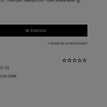
 zł
- Transport zewnętrzny - tylko oświetlenie
Cena nie zawiera ewentualnych kosztów
płatności
do koszyka
dodaj do przechowalni
CI-23
CJUJ CENĘ