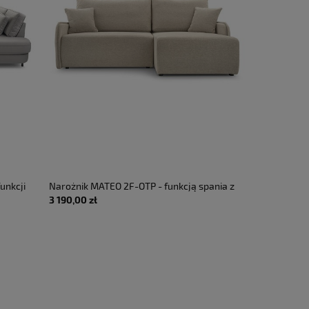
unkcji
Narożnik MATEO 2F-OTP - funkcją spania z
Narożnik BE
3 190,00 zł
3 690,00 zł
2320
pojemnikiem
spania i poj