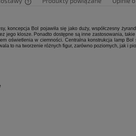
dostawy
Produkty powiązane
Opinie o
Cena nie zawiera ewentualnych kosztów
płatności
y, koncepcja Bol pojawiła się jako duży, współczesny żyrand
ez jego klosze.
Ponadto dostępne są inne zastosowania, takie
tem oświetlenia w ciemności.
Centralna konstrukcja lamp Bol 
ala to na tworzenie różnych figur, zarówno poziomych, jak i p
e