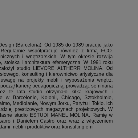
Design (Barcelona).
Od 1985 do 1989 pracuje jako
Regularnie współpracuje również z firmą FCO.
icznych i wnętrzarskich.
W tym okresie rozwija
, stoiska i architektura efemeryczna.
W 1991 roku
r i założył studio LIEVORE ALTHERR MOLINA.
Od
łowego, konsulting i kierownictwo artystyczne dla
c uwagę na projekty mebli i wyposażenia wnętrz,
począł karierę pedagogiczną, prowadząc seminaria
zez te lata studio otrzymało kilka krajowych i
 w Barcelonie, Kolonii, Chicago, Sztokholmie,
Malmo, Mediolanie, Nowym Jorku, Paryżu i Tokio.
Ich
ardziej prestiżowych magazynach projektowych.
W
własne studio ESTUDI MANEL MOLINA.
Ramię w
arro i Danielem Castro oraz wraz z włączeniem
tami mebli i produktów oraz konsultingiem.