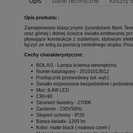
Opis
Dane techniczne
Koszty 
Opis produktu :
Zainspirowany klasycznymi żyrandolami Marii Teres
oraz górnej i dolnej ścieżce światła emitowanej prz
pływające konstrukcje z subtelnym, stylowym efek
łączyć ze sobą za pomocą centralnego słupka.
Pozw
Cechy charakterystyczne:
BOL A/1 - L
ampa ścienna wewnętrzna
Numer katalogowy - 20101013012
Przełącznik przewodowy (wł.-wył.)
Światło rozproszone bezpośrednie i pośredni
Moc: 8,4W LED
CRI>90
Strumień świetlny - 2700K
Zasilenie - 230V50Hz
Stopień ochrony - IP20
Barwa światła -1200 lm
Kolor: matte black (
matowa czerń
)