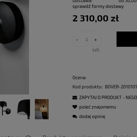
Dostawa:
od 30,00
sprawdź formy dostawy
2 310,00 zł
-
+
szt.
Ocena:
Kod produktu:
BOVER-2010101
ZAPYTAJ O PRODUKT - NEGO
poleć znajomemu
dodaj opinię