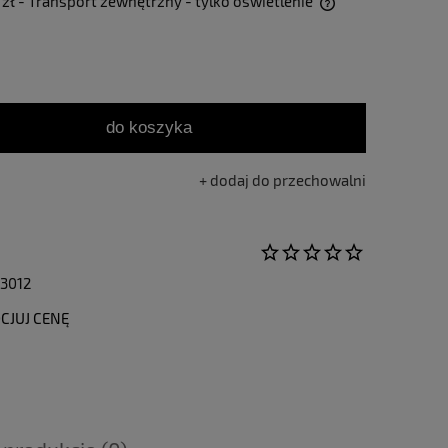
 zł
- Transport zewnętrzny - tylko oświetlenie
Cena nie zawiera ewentualnych kosztów
płatności
do koszyka
dodaj do przechowalni
3012
CJUJ CENĘ