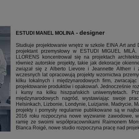
- designer
ESTUDI MANEL MOLINA
Studiuje projektowanie wnętrz w szkole EINA Art and 
projektant przemysłowy w ESTUDI MIGUEL MILÀ.
LLORENS koncentrował się na projektach architekton
również autorskie projekty, takie jak dekoracje okienne
związał się z Alberto Lievore i Jeannette Alther
wczesnych lat opracowują projekty wzornictwa przemys
kilku lokalnych i międzynarodowych firm, zwracają
projektowanie produktów i opakowań.
Jednocześnie roz
i kursy na kilku hiszpańskich uniwersytetach.
Pr
międzynarodowych nagród, wystawiając swoje prace
Helsinkach, Lizbonie, Londynie, Luizjanie, Madrycie, 
projekty i pomysły regularnie publikowane są w najb
2016 roku rozpoczyna nowe wyzwanie zawodowe, 
ramię ze swoimi współpracownikami Raimonem Mons
Blanca Roigé, nowe studio rozpoczyna pracę nad projek