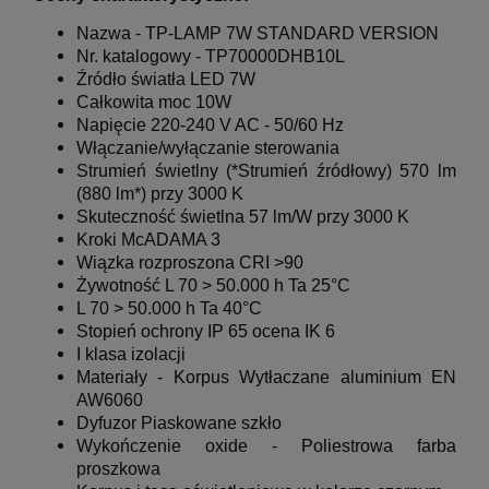
Nazwa -
TP-LAMP 7W STANDARD VERSION
Nr. katalogowy -
TP70000D
H
B10
L
Źródło światła LED 7W
Całkowita moc 10
W
Napięcie 220-240 V AC - 50/60 Hz
Włączanie/wyłączanie sterowania
Strumień świetlny (*Strumień źródłowy) 570 lm
(880 lm*) przy 3000 K
Skuteczność świetlna 57 lm/W przy 3000 K
Kroki McADAMA 3
Wiązka rozproszona
CRI >90
Żywotność L 70 > 50.000 h Ta 25°C
L 70 > 50.000 h Ta 40°C
Stopień ochrony IP 65
ocena IK 6
I klasa izolacji
Materiały -
Korpus Wytłaczane aluminium EN
AW6060
Dyfuzor Piaskowane szkło
Wykończenie oxide - Poliestrowa farba
proszkowa