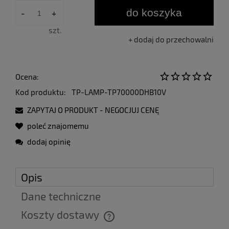
do koszyka
-
+
szt.
dodaj do przechowalni
Ocena:
Kod produktu:
TP-LAMP-TP70000DHB10V
ZAPYTAJ O PRODUKT - NEGOCJUJ CENĘ
poleć znajomemu
dodaj opinię
Opis
Dane techniczne
Koszty dostawy
Cena nie zawiera ewentualnych kosztów płatności