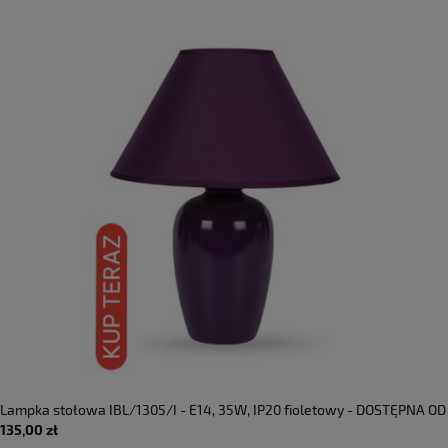
Lampka stołowa IBL/1305/I - E14, 35W, IP20 fioletowy - DOSTĘPNA OD
135,00 zł
RĘKI