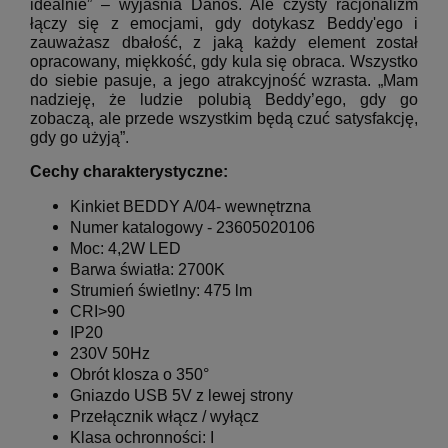
idealnie” – wyjaśnia Danos.
Ale czysty racjonalizm
łączy się z emocjami, gdy dotykasz Beddy'ego i
zauważasz dbałość, z jaką każdy element został
opracowany, miękkość, gdy kula się obraca.
Wszystko
do siebie pasuje, a jego atrakcyjność wzrasta.
„Mam
nadzieję, że ludzie polubią Beddy’ego, gdy go
zobaczą, ale przede wszystkim będą czuć satysfakcję,
gdy go użyją”.
Cechy charakterystyczne:
Kinkiet
BEDDY A/04- wewnętrzna
Numer katalogowy - 23605020106
Moc: 4,2W LED
Barwa światła: 2700K
Strumień świetlny: 475 lm
CRI>90
IP20
230V 50Hz
Obrót klosza o 350°
Gniazdo USB 5V z lewej strony
Przełącznik włącz / wyłącz
Klasa ochronności: I