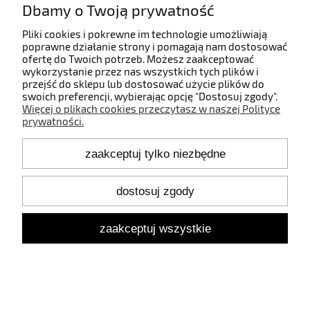
Dbamy o Twoją prywatność
Informacje
Pliki cookies i pokrewne im technologie umożliwiają
poprawne działanie strony i pomagają nam dostosować
ofertę do Twoich potrzeb. Możesz zaakceptować
O nas
wykorzystanie przez nas wszystkich tych plików i
przejść do sklepu lub dostosować użycie plików do
swoich preferencji, wybierając opcję "Dostosuj zgody".
Więcej o plikach cookies przeczytasz w naszej Polityce
prywatności.
Kontakt
zaakceptuj tylko niezbędne
+48 660 808 853
+48 602 372 800
shop@idealbodylight.com.pl
dostosuj zgody
Pon.-Pt. 9:00-17:00
Sob. 10:00-12:00
zaakceptuj wszystkie
Oświetlenie wewnętrzne i zewnętrzne - IBL | Wałbrzyska 11/184,
02-739 Warszawa | NIP: 5213638261 | REGON: 146342575
pokaż pełną wersję strony
Sklep internetowy Shoper.pl