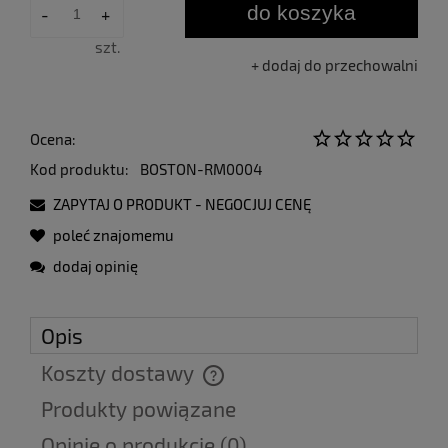
do koszyka
-
+
szt.
dodaj do przechowalni
Ocena:
Kod produktu:
BOSTON-RM0004
ZAPYTAJ O PRODUKT - NEGOCJUJ CENĘ
poleć znajomemu
dodaj opinię
Opis
Koszty dostawy
Cena nie zawiera ewentualnych kosztów płatności
Produkty powiązane
Opinie o produkcie (0)