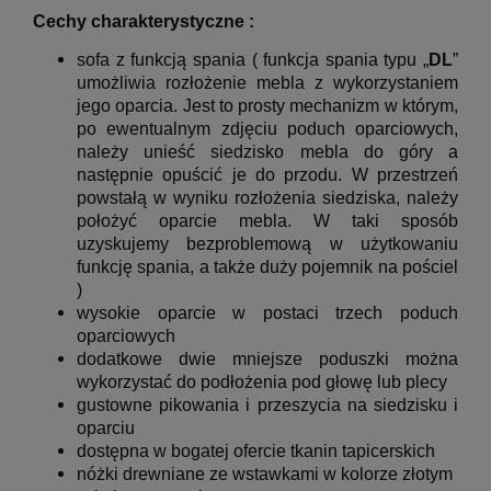
Cechy charakterystyczne :
sofa z funkcją spania ( funkcja
spania typu „
DL
”
umożliwia rozłożenie mebla z wykorzystaniem
jego oparcia. Jest to prosty mechanizm w którym,
po ewentualnym zdjęciu poduch oparciowych,
należy unieść siedzisko mebla do góry a
następnie opuścić je do przodu. W przestrzeń
powstałą w wyniku rozłożenia siedziska, należy
położyć oparcie mebla. W taki sposób
uzyskujemy bezproblemową w użytkowaniu
funkcję spania, a także duży pojemnik na pościel
)
wysokie oparcie w postaci trzech poduch
oparciowych
dodatkowe dwie mniejsze poduszki można
wykorzystać do podłożenia pod głowę lub plecy
gustowne pikowania i przeszycia na siedzisku i
oparciu
dostępna w bogatej ofercie tkanin tapicerskich
nóżki drewniane ze wstawkami w kolorze złotym