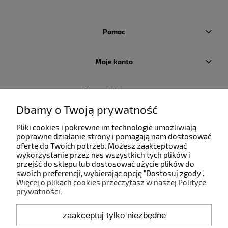
Pomoc
Moje konto
Płatności i dostawa
Dbamy o Twoją prywatność
Informacje
Pliki cookies i pokrewne im technologie umożliwiają
poprawne działanie strony i pomagają nam dostosować
ofertę do Twoich potrzeb. Możesz zaakceptować
O nas
wykorzystanie przez nas wszystkich tych plików i
przejść do sklepu lub dostosować użycie plików do
swoich preferencji, wybierając opcję "Dostosuj zgody".
Więcej o plikach cookies przeczytasz w naszej Polityce
prywatności.
Kontakt
zaakceptuj tylko niezbędne
+48 660 808 853