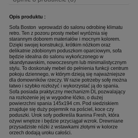
Opis produktu :
Sofa
Boston wprowadzi do salonu odrobinę klimatu
retro. Ten z pozoru prosty mebel wyróżnia się
starannym doborem materiałów i mocnym kolorem.
Dzięki swojej konstrukcji, krótkim nóżkom oraz
delikatnie zdobionym poduszkom oparciowym, sofa
będzie idealna do salonu wykończonego w
skandynawskim, nowoczesnym lub minimalistycznym
stylu. To doskonały mebel do pełnienia funkcji centrum
pokoju dziennego, w którym dzieją się najważniejsze
dla domowników rzeczy. W razie potrzeby sofę można
łatwo i szybko rozłożyć i wykorzystać ją do spania.
Sofa posiada praktyczny mechanizm DL pozwalający
na rozłożenie jej w wygodne łóżko, o dużej
powierzchni spania 145x194 cm. Pod siedziskiem
znajduje się duży pojemnik na pościel, koce czy
poduszki. Urok sofy podkreśla tkanina Fresh, która
ożywi wnętrze i będzie przyciągał wzrok. Drewniane
przysadziste nóżki z wstawkami złotymi w kolorze
orzech dodają uroku całości.