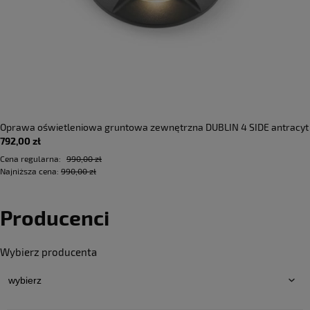
Oprawa oświetleniowa gruntowa zewnętrzna DUBLIN 4 SIDE antracyt
792,00 zł
- LED COB 4x3W 3000K 205lm 100-240V IP67 4x36°- HOFF LIGHT
Cena regularna:
990,00 zł
Najniższa cena:
990,00 zł
Producenci
Wybierz producenta