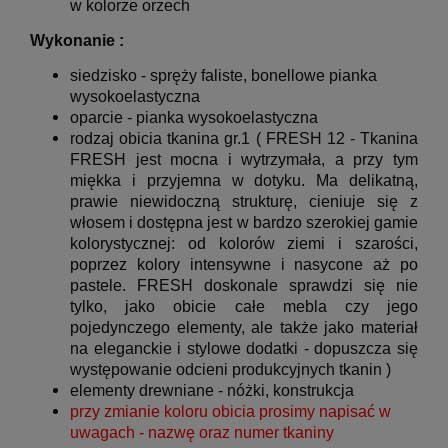
w kolorze orzech
Wykonanie :
siedzisko - spręży faliste, bonellowe pianka
wysokoelastyczna
oparcie - pianka wysokoelastyczna
rodzaj obicia tkanina gr.1 ( FRESH 12 -
Tkanina
FRESH jest mocna i wytrzymała, a przy tym
miękka i przyjemna w dotyku. Ma delikatną,
prawie niewidoczną strukturę, cieniuje się z
włosem i dostępna jest w bardzo szerokiej gamie
kolorystycznej: od kolorów ziemi i szarości,
poprzez kolory intensywne i nasycone aż po
pastele. FRESH doskonale sprawdzi się nie
tylko, jako obicie całe mebla czy jego
pojedynczego elementy, ale także jako materiał
na eleganckie i stylowe dodatki - d
opuszcza się
występowanie odcieni produkcyjnych tkanin
)
elementy drewniane - nóżki, konstrukcja
przy zmianie koloru obicia prosimy napisać w
uwagach - nazwę oraz numer tkaniny