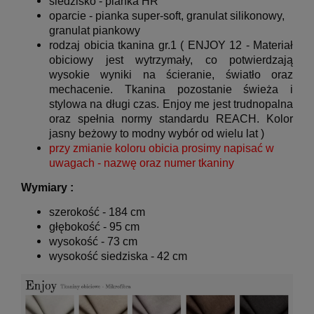
siedzisko -
pianka HR
oparcie -
pianka super-soft, granulat silikonowy,
granulat piankowy
rodzaj obicia tkanina gr.1 ( ENJOY 12 -
Materiał
obiciowy jest wytrzymały, co potwierdzają
wysokie wyniki na ścieranie, światło oraz
mechacenie. Tkanina pozostanie świeża i
stylowa na długi czas. Enjoy me jest trudnopalna
oraz spełnia normy standardu REACH. Kolor
jasny beżowy to modny wybór od wielu lat
)
przy zmianie koloru obicia prosimy napisać w
uwagach - nazwę oraz numer tkaniny
Wymiary :
szerokość - 184 cm
głębokość - 95 cm
wysokość - 73 cm
wysokość siedziska - 42 cm