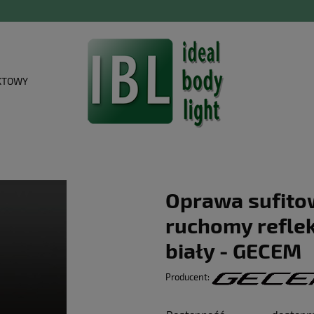
KTOWY
Oprawa sufito
ruchomy refle
biały - GECEM
Producent: