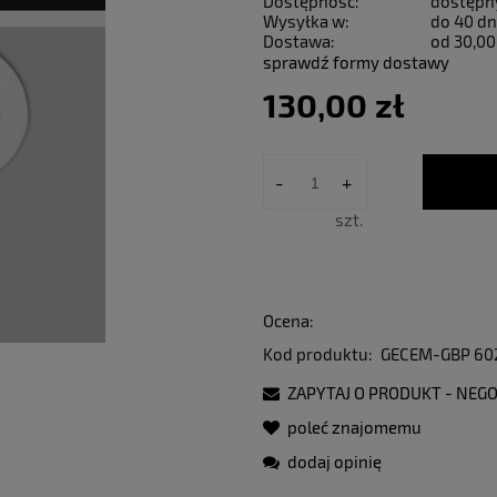
Dostępność:
dostępn
Wysyłka w:
do 40 dn
Dostawa:
od 30,00
sprawdź formy dostawy
130,00 zł
-
+
szt.
Ocena:
Kod produktu:
GECEM-GBP 60
ZAPYTAJ O PRODUKT - NEGO
poleć znajomemu
dodaj opinię