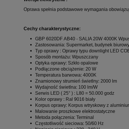
Oprawa spełnia podstawowe wymagania obowiązują
Cechy charakterystyczne:
GBP 6020DF AB40 -
SALIA 20W 4000K Wpusz
Zastosowania: Supermarket, budynek biurowy,
Typ oprawy : Oprawy typu downlight LED CO
Sposób montażu: Wpuszczany
Optyka oprawy: Szkło opalowe
Podłączone obciążenie: 20 W
Temperatura barwowa: 4000K
Znamionowy strumień świetlny: 2000 lm
Wydajność świetlna: 100 lm/W
Serwis LED ( 25° ) : L80 = 50.000 godz
Kolor oprawy : Ral 9016 biały
Korpus oprawy: Korpus wtryskowy z aluminiu
Malowanie proszkowe elektrostatyczne
Metoda połączenia: Terminal
Częstotliwość sieciowa: 50/60 Hz