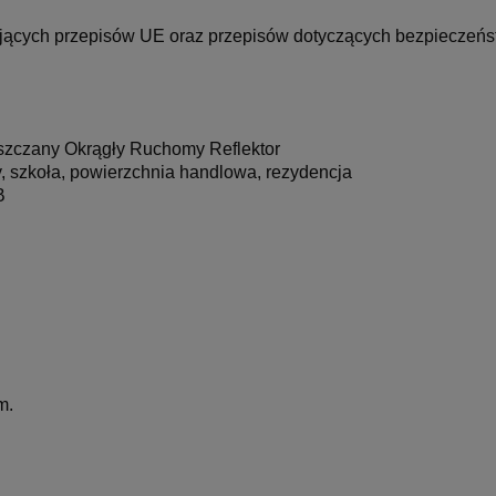
cych przepisów UE oraz przepisów dotyczących bezpieczeńst
czany Okrągły Ruchomy Reflektor
 szkoła, powierzchnia handlowa, rezydencja
B
m.