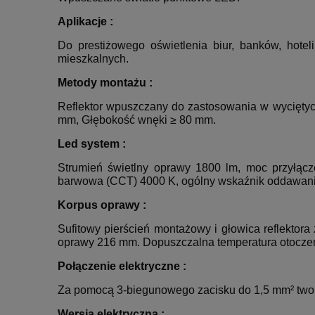
Aplikacje :
Do prestiżowego oświetlenia biur, banków, hoteli
mieszkalnych.
Metody montażu :
Reflektor wpuszczany do zastosowania w wyciętyc
mm, Głębokość wnęki ≥ 80 mm.
Led system :
Strumień świetlny oprawy 1800 lm, moc przyłącz
barwowa (CCT) 4000 K, ogólny wskaźnik oddawania 
Korpus oprawy :
Sufitowy pierścień montażowy i głowica reflekto
oprawy 216 mm. Dopuszczalna temperatura otoczeni
Połączenie elektryczne :
Za pomocą 3-biegunowego zacisku do 1,5 mm² twor
Wersja elektryczna :