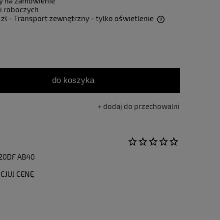
y na zamówienie
i roboczych
 zł
- Transport zewnętrzny - tylko oświetlenie
Cena nie zawiera ewentualnych kosztów
płatności
do koszyka
dodaj do przechowalni
20DF AB40
CJUJ CENĘ