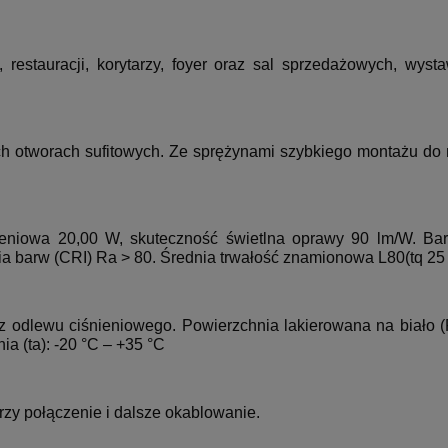
, restauracji, korytarzy, foyer oraz sal sprzedażowych, wys
h otworach sufitowych. Ze sprężynami szybkiego montażu do 
eniowa 20,00 W, skuteczność świetlna oprawy 90 lm/W. Barw
barw (CRI) Ra > 80. Średnia trwałość znamionowa L80(tq 25 
ra z odlewu ciśnieniowego. Powierzchnia lakierowana na biał
a (ta): -20 °C – +35 °C
zy połączenie i dalsze okablowanie.