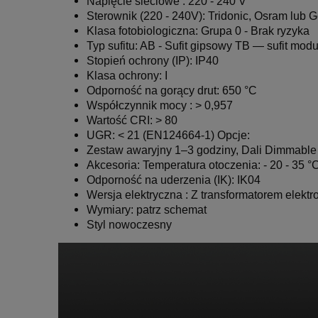
Napięcie sieciowe : 220 - 240 V
Sterownik (220 - 240V): Tridonic, Osram lub
Klasa fotobiologiczna: Grupa 0 - Brak ryzyka
Typ sufitu: AB - Sufit gipsowy
TB — sufit mod
Stopień ochrony (IP): IP40
Klasa ochrony: I
Odporność na gorący drut: 650 °C
Współczynnik mocy : > 0,957
Wartość CRI: > 80
UGR: < 21 (EN124664-1)
Opcje:
Zestaw awaryjny 1–3 godziny, Dali Dimmable
Akcesoria:
Temperatura otoczenia: - 20 - 35 °
Odporność na uderzenia (IK): IK04
Wersja elektryczna : Z transformatorem elekt
Wymiary:
patrz schemat
Styl nowoczesny