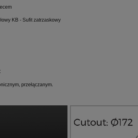
 Gecem
ułowy
KB - Sufit zatrzaskowy
C
ronicznym, przełączanym.