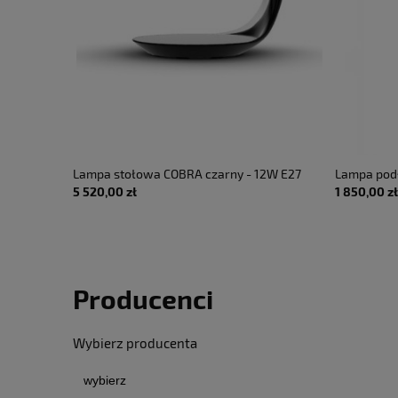
ck - LED
Lampa stołowa COBRA czarny - 12W E27
Lampa pod
5 520,00 zł
1 850,00 zł
, 220-240V
1350lm 230V IP20 - MARTINELLI LUCE
stal szczo
D RĘKI
240V AC I
Producenci
Wybierz producenta