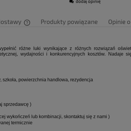
dodaj opinię
dostawy
Produkty powiązane
Opinie o
Cena nie zawiera ewentualnych kosztów
płatności
pełnić różne luki wynikające z różnych rozwiązań oświet
tycznej, wydajności i konkurencyjnych kosztów.
Nadaje si
 szkoła, powierzchnia handlowa, rezydencja
aj sprzedawcę )
cej wykończeń lub kombinacji, skontaktuj się z nami )
wanej termicznie