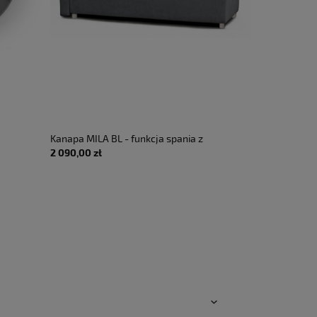
Kanapa MILA BL - funkcja spania z
Lampa sufi
2 090,00 zł
4 750,00 zł
t - LED
pojemnikiem
1000 PD blac
IP67
2010lm IP20