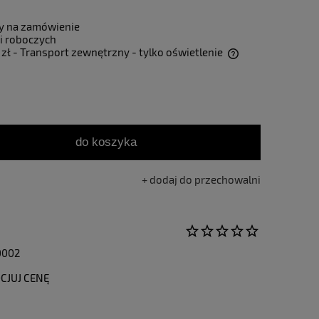
y na zamówienie
i roboczych
 zł
- Transport zewnętrzny - tylko oświetlenie
Cena nie zawiera ewentualnych kosztów
płatności
do koszyka
dodaj do przechowalni
0002
CJUJ CENĘ