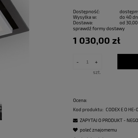
Dostępność:
dostępn
Wysyłka w:
do 40 dn
Dostawa:
od 30,00
sprawdź formy dostawy
1 030,00 zł
-
+
szt.
Ocena:
Kod produktu:
CODEX E O HE-
ZAPYTAJ O PRODUKT - NEGO
poleć znajomemu