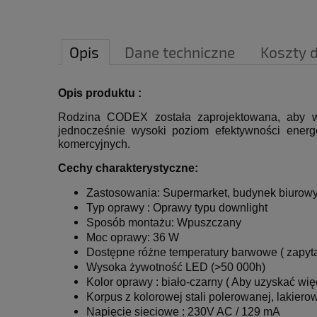
Opis
Dane techniczne
Koszty 
Opis produktu
:
Rodzina CODEX została zaprojektowana, aby wy
jednocześnie wysoki poziom efektywności energe
komercyjnych.
Cechy charakterystyczne:
Zastosowania: Supermarket, budynek biurowy,
Typ oprawy : Oprawy typu downlight
Sposób montażu: Wpuszczany
Moc oprawy: 36 W
Dostępne różne temperatury barwowe ( zapyt
Wysoka żywotność LED (>50 000h)
Kolor oprawy : biało-czarny ( Aby uzyskać wię
Korpus z kolorowej stali polerowanej, lakiero
Napięcie sieciowe : 230V AC / 129 mA