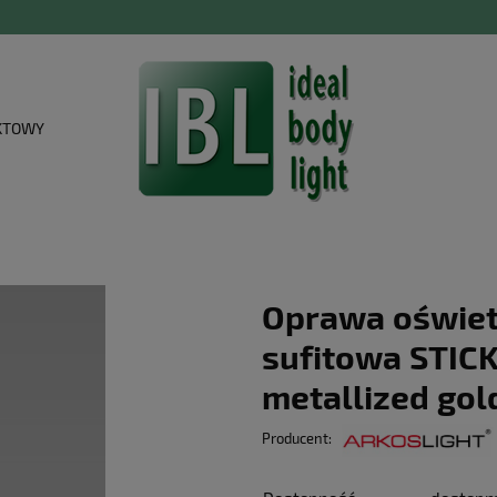
KTOWY
Oprawa oświe
sufitowa STIC
metallized gol
Producent: