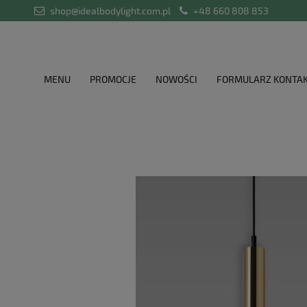
shop@idealbodylight.com.pl
+48 660 808 853
MENU
PROMOCJE
NOWOŚCI
FORMULARZ KONTA