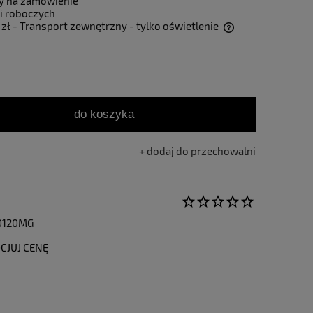
y na zamówienie
i roboczych
 zł
- Transport zewnętrzny - tylko oświetlenie
Cena nie zawiera ewentualnych kosztów
płatności
do koszyka
dodaj do przechowalni
0120MG
CJUJ CENĘ