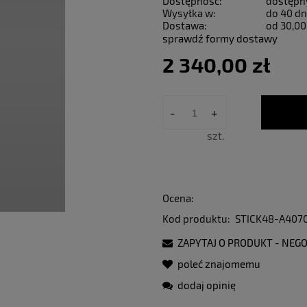
Dostępność:
dostępn
Wysyłka w:
do 40 dn
Dostawa:
od 30,00
sprawdź formy dostawy
2 340,00 zł
-
+
szt.
Ocena:
Kod produktu:
STICK48-A407
ZAPYTAJ O PRODUKT - NEGO
poleć znajomemu
dodaj opinię