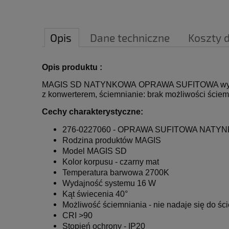
Opis
Dane techniczne
Koszty 
Opis produktu :
MAGIS SD NATYNKOWA OPRAWA SUFITOWA wykonana z 
z konwerterem, ściemnianie: brak możliwości ściem
Cechy charakterystyczne:
276-0227060 - OPRAWA
SUFITOWA NATY
Rodzina produktów MAGIS
Model MAGIS SD
Kolor korpusu - czarny mat
Temperatura barwowa
2700K
Wydajność systemu 16 W
Kąt świecenia 40°
Możliwość ściemniania - nie nadaje się do śc
CRI >90
Stopień ochrony - IP20