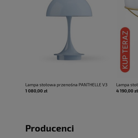
ss - LED
Lampa stołowa przenośna PANTHELLE V3
Lampa stoł
1 080,00 zł
4 190,00 zł
0 - LUMINA
160 opal bladoniebieski - LED 2.5W 2700K
satynowany
IP44 - LOUIS POULSEN
Producenci