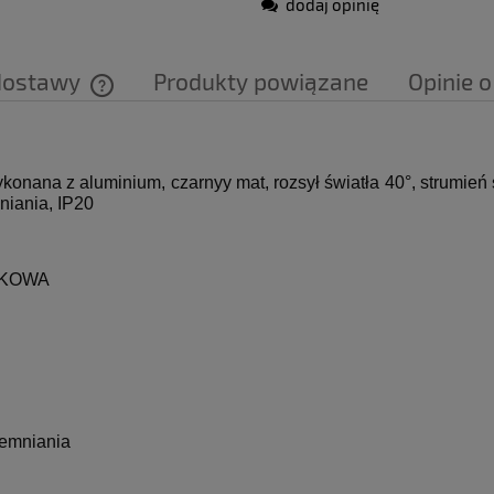
dodaj opinię
dostawy
Produkty powiązane
Opinie o
Cena nie zawiera ewentualnych kosztów
płatności
aluminium, czarnyy mat, rozsył światła 40°, strumień świ
niania, IP20
NKOWA
iemniania