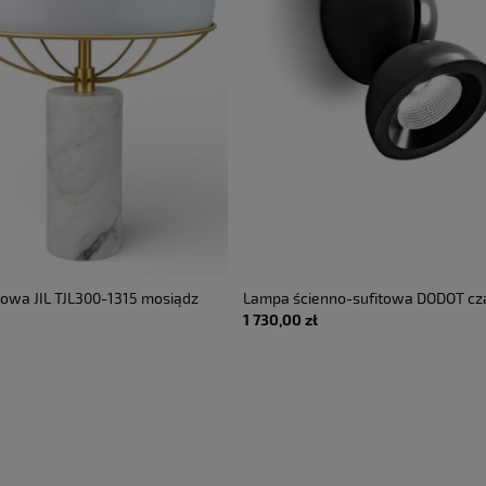
owa JIL TJL300-1315 mosiądz
Lampa ścienno-sufitowa DODOT cza
1 730,00 zł
 - TATO • DOSTĘPNA OD RĘKI •
LED 17.4W 2700K 35° 220-240V AC I
AXOLIGHT