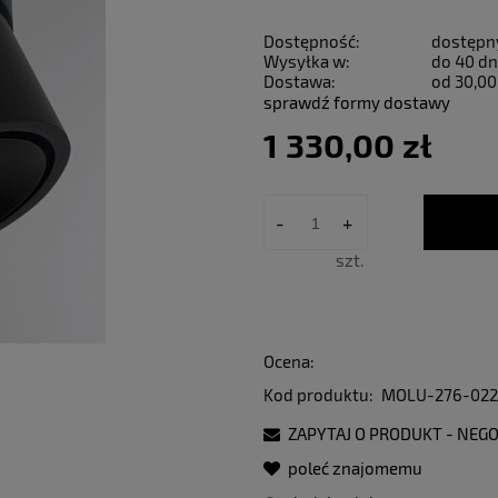
Dostępność:
dostępn
Wysyłka w:
do 40 dn
Dostawa:
od 30,00
sprawdź formy dostawy
1 330,00 zł
-
+
szt.
Ocena:
Kod produktu:
MOLU-276-02
ZAPYTAJ O PRODUKT - NEGO
poleć znajomemu