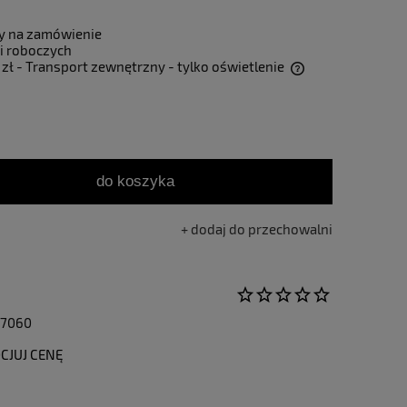
y na zamówienie
i roboczych
 zł
- Transport zewnętrzny - tylko oświetlenie
Cena nie zawiera ewentualnych kosztów
płatności
do koszyka
dodaj do przechowalni
27060
CJUJ CENĘ