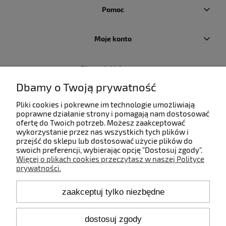
Pomoc
Moje konto
Płatności i dostawa
Dbamy o Twoją prywatność
Informacje
Pliki cookies i pokrewne im technologie umożliwiają
poprawne działanie strony i pomagają nam dostosować
ofertę do Twoich potrzeb. Możesz zaakceptować
O nas
wykorzystanie przez nas wszystkich tych plików i
przejść do sklepu lub dostosować użycie plików do
swoich preferencji, wybierając opcję "Dostosuj zgody".
Więcej o plikach cookies przeczytasz w naszej Polityce
prywatności.
Kontakt
zaakceptuj tylko niezbędne
+48 660 808 853
+48 602 372 800
shop@idealbodylight.com.pl
dostosuj zgody
Pon.-Pt. 9:00-17:00