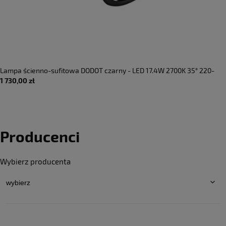
Lampa ścienno-sufitowa DODOT czarny - LED 17.4W 2700K 35° 220-
1 730,00 zł
240V AC IP20 - AXOLIGHT
Producenci
Wybierz producenta