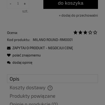
do koszyka
-
+
szt.
dodaj do przechowalni
Ocena:
Kod produktu:
MILANO ROUND-RM0001
ZAPYTAJ O PRODUKT - NEGOCJUJ CENĘ
poleć znajomemu
dodaj opinię
Opis
Koszty dostawy
Cena nie zawiera ewentualnych kosztów płatności
Produkty powiązane
Opinie o produkcie (0)