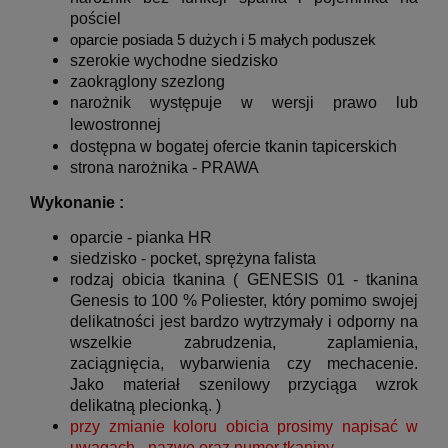
pościel
oparcie posiada 5 dużych i 5 małych poduszek
szerokie wychodne siedzisko
zaokrąglony szezlong
narożnik występuje w wersji prawo lub
lewostronnej
dostępna w bogatej ofercie tkanin tapicerskich
strona narożnika - PRAWA
Wykonanie :
oparcie - pianka HR
siedzisko - pocket, sprężyna falista
rodzaj obicia tkanina ( GENESIS 01 - t
kanina
Genesis to 100 % Poliester, który pomimo swojej
delikatności jest bardzo wytrzymały i odporny na
wszelkie zabrudzenia, zaplamienia,
zaciągnięcia, wybarwienia czy mechacenie.
Jako materiał szenilowy przyciąga wzrok
delikatną plecionką.
)
przy zmianie koloru obicia prosimy napisać w
uwagach - nazwę oraz numer tkaniny