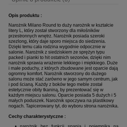
Opis produktu :
Narożnik Milano Round to duży narożnik w kształcie
litery L, który został stworzony dla miłośników
przestronnych wnętrz. Narożnik posiada szeroki
szezlong, który daje sporo miejsca do siedzenia.
Dzięki temu cała rodzina wygodnie odpocznie w
salonie. Narożnik z siedziskiem ze sprężyn typu
packed i pianki to hit ostatnich sezonów, dzięki nim
narożnik sprawia wrażenie lekkiego i miękkiego. Duże
i małe poduchy, z których zbudowane jest oparcie dają
ogromny komfort. Narożnik stworzony do dużego
salonu może stać zarówno w jego samym centrum, jak
i pod ścianą. Każdy z boków tego meble został
estetycznie obity tkaniną, by prezentować się w
każdym miejscu salonu. Oparcie posiada 5 dużych i 5
małych poduszek. Narożnik spoczywa na plastikowy
nogach. Tapicerowany tył, do wyboru strona narożnika.
Cechy charakterystyczne :
narożnik bez funkcji spania i pojemnika na