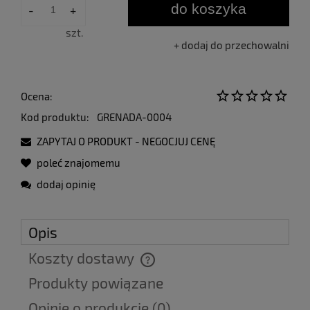
do koszyka
-
+
szt.
dodaj do przechowalni
Ocena:
Kod produktu:
GRENADA-0004
ZAPYTAJ O PRODUKT - NEGOCJUJ CENĘ
poleć znajomemu
dodaj opinię
Opis
Koszty dostawy
Cena nie zawiera ewentualnych kosztów płatności
Produkty powiązane
Opinie o produkcie (0)