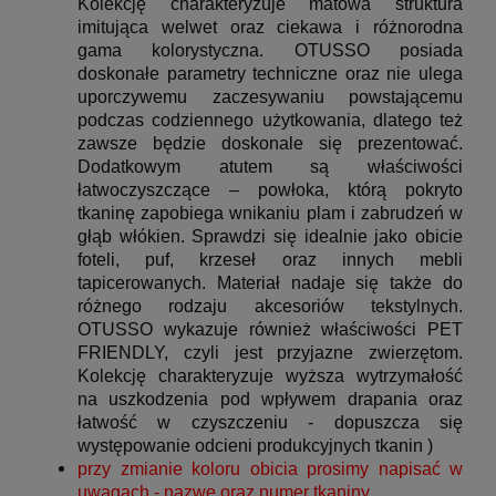
Kolekcję charakteryzuje matowa struktura
imitująca welwet oraz ciekawa i różnorodna
gama kolorystyczna. OTUSSO posiada
doskonałe parametry techniczne oraz nie ulega
uporczywemu zaczesywaniu powstającemu
podczas codziennego użytkowania, dlatego też
zawsze będzie doskonale się prezentować.
Dodatkowym atutem są właściwości
łatwoczyszczące – powłoka, którą pokryto
tkaninę zapobiega wnikaniu plam i zabrudzeń w
głąb włókien. Sprawdzi się idealnie jako obicie
foteli, puf, krzeseł oraz innych mebli
tapicerowanych. Materiał nadaje się także do
różnego rodzaju akcesoriów tekstylnych.
OTUSSO wykazuje również właściwości PET
FRIENDLY, czyli jest przyjazne zwierzętom.
Kolekcję charakteryzuje wyższa wytrzymałość
na uszkodzenia pod wpływem drapania oraz
łatwość w czyszczeniu - d
opuszcza się
występowanie odcieni produkcyjnych tkanin
)
przy zmianie koloru obicia prosimy napisać w
uwagach - nazwę oraz numer tkaniny