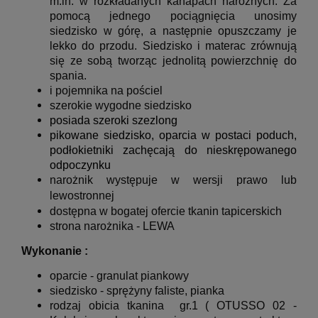
m.in. w rozkładanych kanapach narożnych. Za
pomocą jednego pociągnięcia unosimy
siedzisko w górę, a następnie opuszczamy je
lekko do przodu. Siedzisko i materac zrównują
się ze sobą tworząc jednolitą powierzchnię do
spania.
i pojemnika na pościel
szerokie wygodne siedzisko
posiada szeroki szezlong
pikowane siedzisko, oparcia w postaci poduch,
podłokietniki zachęcają do nieskrępowanego
odpoczynku
narożnik występuje w wersji prawo lub
lewostronnej
dostępna w bogatej ofercie tkanin tapicerskich
strona narożnika - LEWA
Wykonanie :
oparcie - granulat piankowy
siedzisko - sprężyny faliste, pianka
rodzaj obicia tkanina
gr.1
( OTUSSO 02 -