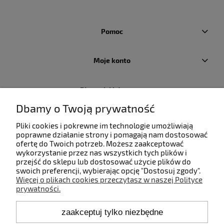
Pomoc
Moje konto
Płatności i dostawa
Dbamy o Twoją prywatność
Informacje
Pliki cookies i pokrewne im technologie umożliwiają
poprawne działanie strony i pomagają nam dostosować
ofertę do Twoich potrzeb. Możesz zaakceptować
O nas
wykorzystanie przez nas wszystkich tych plików i
przejść do sklepu lub dostosować użycie plików do
swoich preferencji, wybierając opcję "Dostosuj zgody".
Więcej o plikach cookies przeczytasz w naszej Polityce
prywatności.
Kontakt
zaakceptuj tylko niezbędne
+48 660 808 853