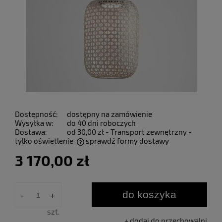
Dostępność:
dostępny na zamówienie
Wysyłka w:
do 40 dni roboczych
Dostawa:
od 30,00 zł
- Transport zewnętrzny -
tylko oświetlenie
sprawdź formy dostawy
Cena nie zawiera ewentualnych kosztów płatności
3 170,00 zł
do koszyka
-
+
szt.
dodaj do przechowalni