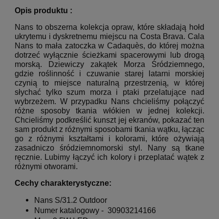
Opis produktu :
Nans to obszerna kolekcja opraw, które składają hołd
ukrytemu i dyskretnemu miejscu na Costa Brava.
Cala
Nans to mała zatoczka w Cadaquès, do której można
dotrzeć wyłącznie ścieżkami spacerowymi lub drogą
morską.
Dziewiczy zakątek Morza Śródziemnego,
gdzie roślinność i czuwanie starej latarni morskiej
czynią to miejsce naturalną przestrzenią, w której
słychać tylko szum morza i ptaki przelatujące nad
wybrzeżem.
W przypadku Nans chcieliśmy połączyć
różne sposoby tkania włókien w jednej kolekcji.
Chcieliśmy podkreślić kunszt jej ekranów, pokazać ten
sam produkt z różnymi sposobami tkania wątku, łącząc
go z różnymi kształtami i kolorami, które ożywiają
zasadniczo śródziemnomorski styl.
Nany są tkane
ręcznie.
Lubimy łączyć ich kolory i przeplatać wątek z
różnymi otworami.
Cechy charakterystyczne:
Nans S/31.2 Outdoor
Numer katalogowy -
30903214166