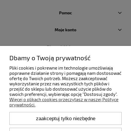
Pomoc
Moje konto
Płatności i dostawa
Dbamy o Twoją prywatność
Informacje
Pliki cookies i pokrewne im technologie umożliwiają
poprawne działanie strony i pomagają nam dostosować
ofertę do Twoich potrzeb. Możesz zaakceptować
O nas
wykorzystanie przez nas wszystkich tych plików i
przejść do sklepu lub dostosować użycie plików do
swoich preferencji, wybierając opcję "Dostosuj zgody".
Więcej o plikach cookies przeczytasz w naszej Polityce
prywatności.
Kontakt
zaakceptuj tylko niezbędne
+48 660 808 853
+48 602 372 800