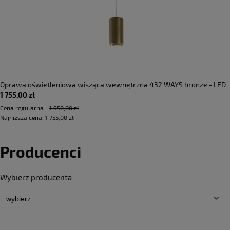
Oprawa oświetleniowa wisząca wewnętrzna 432 WAYS bronze - LED
1 755,00 zł
6,7W 2700K 753lm 220-240V AC ON-OFF IP20 - PANZERI
Cena regularna:
1 950,00 zł
Najniższa cena:
1 755,00 zł
Producenci
Wybierz producenta