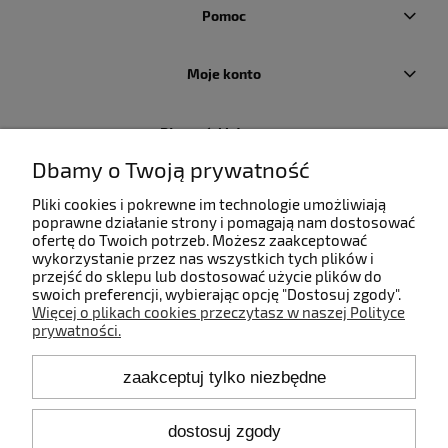
Pomoc
Moje konto
Płatności i dostawa
Dbamy o Twoją prywatność
Informacje
Pliki cookies i pokrewne im technologie umożliwiają
poprawne działanie strony i pomagają nam dostosować
ofertę do Twoich potrzeb. Możesz zaakceptować
O nas
wykorzystanie przez nas wszystkich tych plików i
przejść do sklepu lub dostosować użycie plików do
swoich preferencji, wybierając opcję "Dostosuj zgody".
Więcej o plikach cookies przeczytasz w naszej Polityce
prywatności.
Kontakt
zaakceptuj tylko niezbędne
+48 660 808 853
+48 602 372 800
shop@idealbodylight.com.pl
dostosuj zgody
Pon.-Pt. 9:00-17:00