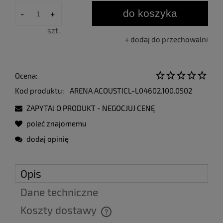
30 dni, wyświetlana jest najniższa cena od
momentu, kiedy produkt pojawił się w
do koszyka
-
+
sprzedaży.
szt.
dodaj do przechowalni
Ocena:
Kod produktu:
ARENA ACOUSTICL-L04602.100.0502
ZAPYTAJ O PRODUKT - NEGOCJUJ CENĘ
poleć znajomemu
dodaj opinię
Opis
Dane techniczne
Koszty dostawy
Cena nie zawiera ewentualnych kosztów płatności