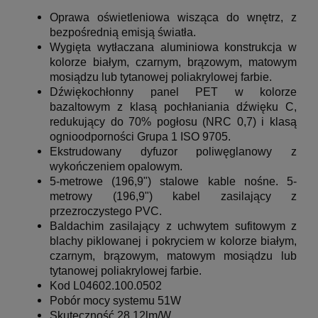
Oprawa oświetleniowa wisząca do wnętrz, z
bezpośrednią emisją światła.
Wygięta wytłaczana aluminiowa konstrukcja w
kolorze białym, czarnym, brązowym, matowym
mosiądzu lub tytanowej poliakrylowej farbie.
Dźwiękochłonny panel PET w kolorze
bazaltowym z klasą pochłaniania dźwięku C,
redukujący do 70% pogłosu (NRC 0,7) i klasą
ognioodporności Grupa 1 ISO 9705.
Ekstrudowany dyfuzor poliwęglanowy z
wykończeniem opalowym.
5-metrowe (196,9") stalowe kable nośne. 5-
metrowy (196,9") kabel zasilający z
przezroczystego PVC.
Baldachim zasilający z uchwytem sufitowym z
blachy piklowanej i pokryciem w kolorze białym,
czarnym, brązowym, matowym mosiądzu lub
tytanowej poliakrylowej farbie.
Kod L04602.100.0502
Pobór mocy systemu 51W
Skuteczność 28,12lm/W