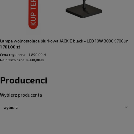
Lampa wolnostojąca biurkowa JACKIE black - LED 10W 3000K 706lm
1 701,00 zł
220-240V AC IP40 dimmable Step DIM - PANZERI • DOSTĘPNA OD RĘKI
•
Cena regularna:
1 890,00 zł
Najniższa cena:
1 890,00 zł
Producenci
Wybierz producenta