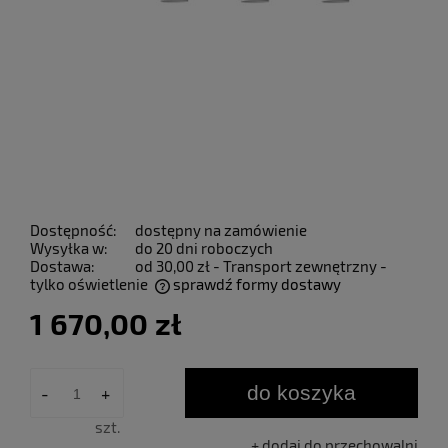
Dostępność:
dostępny na zamówienie
Wysyłka w:
do 20 dni roboczych
Dostawa:
od 30,00 zł
- Transport zewnętrzny -
tylko oświetlenie
sprawdź formy dostawy
Cena nie zawiera ewentualnych kosztów płatności
1 670,00 zł
do koszyka
-
+
szt.
dodaj do przechowalni