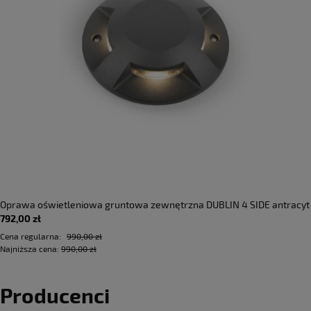
Oprawa oświetleniowa gruntowa zewnętrzna DUBLIN 4 SIDE antracyt
792,00 zł
- LED COB 4x3W 3000K 205lm 100-240V IP67 4x36°- HOFF LIGHT
Cena regularna:
990,00 zł
Najniższa cena:
990,00 zł
Producenci