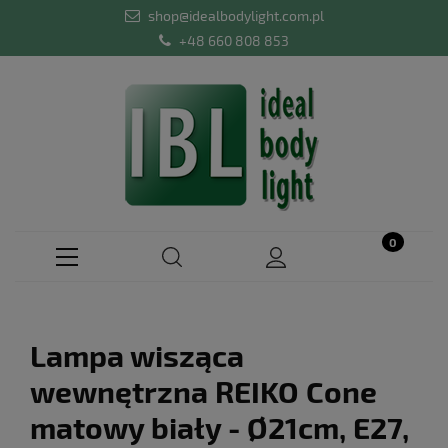
shop@idealbodylight.com.pl
+48 660 808 853
Lampa wisząca
wewnętrzna REIKO Cone
matowy biały - Ø21cm, E27,