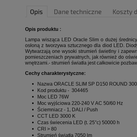
Opis
Dane techniczne
Koszty 
Opis produktu :
Lampa wisząca LED Oracle Slim o dużej średnicy
osłoną z tworzywa sztucznego dla diod LED. Diod
Wytwarzają one wysoki strumień świetlny i zapewn
pomieszczeniach prywatnych, jak również do oświet
wnętrzami.- strumień światła jest całkowicie pozba
Cechy charakterystyczne:
Nazwa ORACLE SLIM SP D150 ROUND 300
Kod produktu -
304465
Moc LED 76W
Moc wyjściowa 220-240 V AC 50/60 Hz
Ściemniacz - 1, DALI / Push
CCT LED 3000 K
Czas świecenia LED (t. 25°c) 50000 h
CRI > 80
Strumień światła 7050 lm