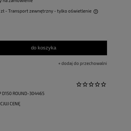
y na zamówienie
 zł
- Transport zewnętrzny - tylko oświetlenie
Cena nie zawiera ewentualnych kosztów
płatności
do koszyka
dodaj do przechowalni
P D150 ROUND-304465
CJUJ CENĘ