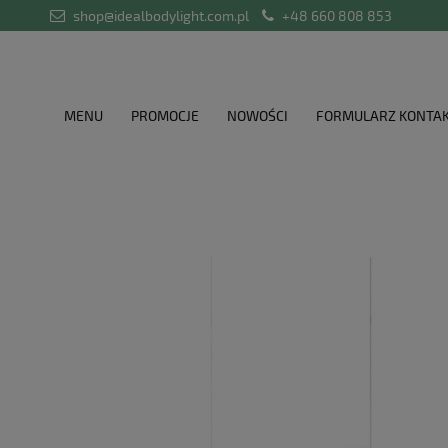
shop@idealbodylight.com.pl
+48 660 808 853
MENU
PROMOCJE
NOWOŚCI
FORMULARZ KONTA