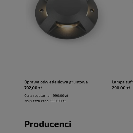
wnętrzna
Oprawa oświetleniowa gruntowa
Lampa suf
792,00 zł
290,00 zł
7W 2700K
zewnętrzna DUBLIN 4 SIDE antracyt - LED
GFA1461H 
IP20 - GEA
COB 4x3W 3000K 205lm 100-240V IP67
500lm 220-
Cena regularna:
990,00 zł
Najniższa cena:
990,00 zł
4x36°- HOFF LIGHT
LUCE
Producenci