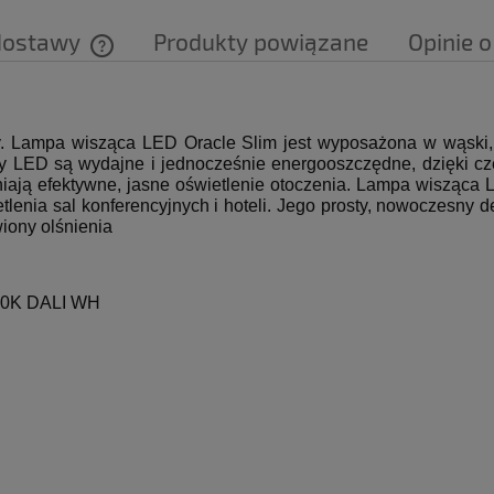
dostawy
Produkty powiązane
Opinie o
Cena nie zawiera ewentualnych kosztów
płatności
. Lampa wisząca LED Oracle Slim jest wyposażona w wąski, 
y LED są wydajne i jednocześnie energooszczędne, dzięki cze
iają efektywne, jasne oświetlenie otoczenia. Lampa wisząca
lenia sal konferencyjnych i hoteli. Jego prosty, nowoczesny
wiony olśnienia
0K DALI WH