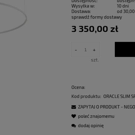
Dostępność:
dostępn
Wysyłka w:
10 dni
Dostawa:
od 30,00
sprawdź formy dostawy
3 350,00 zł
-
+
szt.
Ocena:
Kod produktu:
ORACLE SLIM S
ZAPYTAJ O PRODUKT - NEGO
poleć znajomemu
dodaj opinię