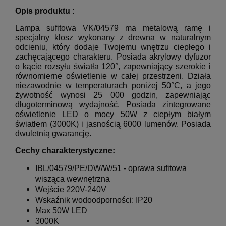
Opis produktu :
Lampa sufitowa VK/04579 ma metalową ramę i
specjalny klosz wykonany z drewna w naturalnym
odcieniu, który dodaje Twojemu wnętrzu ciepłego i
zachęcającego charakteru.
Posiada akrylowy dyfuzor
o kącie rozsyłu światła 120°, zapewniający szerokie i
równomierne oświetlenie w całej przestrzeni.
Działa
niezawodnie w temperaturach poniżej 50°C, a jego
żywotność wynosi 25 000 godzin, zapewniając
długoterminową wydajność.
Posiada zintegrowane
oświetlenie LED o mocy 50W z ciepłym białym
światłem (3000K) i jasnością 6000 lumenów.
Posiada
dwuletnią gwarancję.
Cechy charakterystyczne:
IBL/
04579/PE/DW/W/51
- oprawa sufitowa
wisząca wewnętrzna
Wejście 220V-
240V
Wskaźnik wodoodporności: IP20
Max 50W LED
3000K