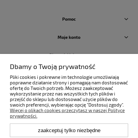
Pomoc
Moje konto
Płatności i dostawa
Dbamy o Twoją prywatność
Informacje
Pliki cookies i pokrewne im technologie umożliwiają
poprawne działanie strony i pomagają nam dostosować
ofertę do Twoich potrzeb. Możesz zaakceptować
O nas
wykorzystanie przez nas wszystkich tych plików i
przejść do sklepu lub dostosować użycie plików do
swoich preferencji, wybierając opcję "Dostosuj zgody".
Więcej o plikach cookies przeczytasz w naszej Polityce
prywatności.
Kontakt
zaakceptuj tylko niezbędne
+48 660 808 853