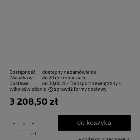
Dostępność:
dostępny na zamówienie
Wysyłka w:
do 20 dni roboczych
Dostawa:
od 30,00 zł
- Transport zewnętrzny -
tylko oświetlenie
sprawdź formy dostawy
Cena nie zawiera ewentualnych kosztów płatności
3 208,50 zł
do koszyka
-
+
szt.
dodaj do przechowalni