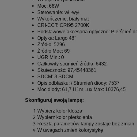
Moc: 66W
Sterowanie: wł.-wył
Wykończenie: biały mat
CRI-CCT: CRI95 2700K
Podstawowe akcesoria optyczne: Pierścień de
Optyka: Largo 48°
Źródło: 5296
Źródło Moc: 69
UGR Min.: 0
Całkowity strumień źródła: 6432
Skuteczność: 97,45448361
SDCM: 3 SDCM
Opis odblasku: / Strumień diody: 7537
Moc diody: 61,7 H1m Lux Max: 10376,45
Skonfiguruj swoją lampę:
Wybierz kolor klosza
Wybierz kolor pierścienia
Reszta parametrów lampy zostaje bez zmian
W uwagach zmień kolorystykę