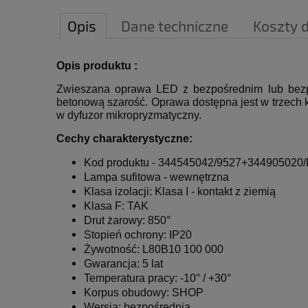
Opis
Dane techniczne
Koszty 
Opis produktu :
Zwieszana oprawa LED z bezpośrednim lub bezpo
betonową szarość.
Oprawa dostępna jest w trzech 
w dyfuzor mikropryzmatyczny.
Cechy charakterystyczne:
Kod produktu -
344545042/9527+344905020/
L
ampa sufitowa - wewnętrzna
Klasa izolacji: Klasa I - kontakt z ziemią
Klasa F: TAK
Drut żarowy: 850°
Stopień ochrony: IP20
Żywotność: L80B10 100 000
Gwarancja: 5 lat
Temperatura pracy: -10° / +30°
Korpus obudowy: SHOP
Wersja: bezpośrednia