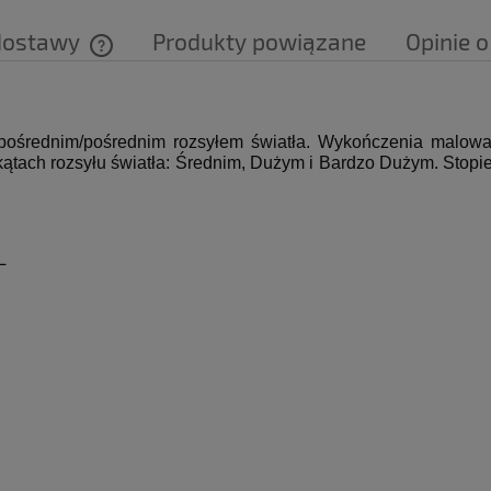
dostawy
Produkty powiązane
Opinie o
Cena nie zawiera ewentualnych kosztów
płatności
średnim/pośrednim rozsyłem światła.
Wykończenia malowan
kątach rozsyłu światła: Średnim, Dużym i Bardzo Dużym.
Stopi
L