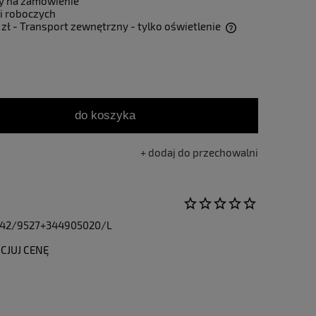
y na zamówienie
i roboczych
 zł
- Transport zewnętrzny - tylko oświetlenie
Cena nie zawiera ewentualnych kosztów
płatności
do koszyka
dodaj do przechowalni
42/9527+344905020/L
CJUJ CENĘ