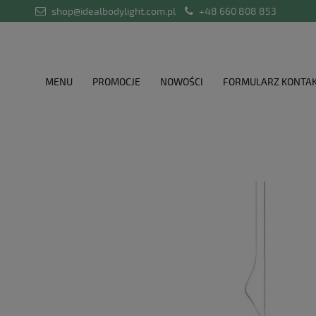
shop@idealbodylight.com.pl
+48 660 808 853
MENU
PROMOCJE
NOWOŚCI
FORMULARZ KONTA