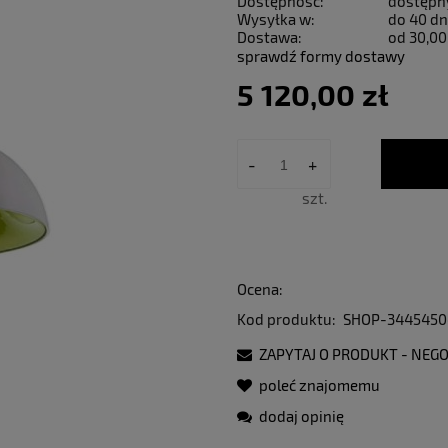
Dostępność:
dostępn
Wysyłka w:
do 40 dn
Dostawa:
od 30,00
sprawdź formy dostawy
5 120,00 zł
-
+
szt.
Ocena:
Kod produktu:
SHOP-3445450
ZAPYTAJ O PRODUKT - NEGO
poleć znajomemu
dodaj opinię