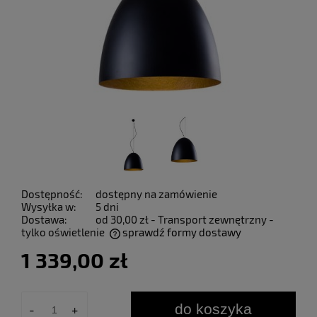
Dostępność:
dostępny na zamówienie
Wysyłka w:
5 dni
Dostawa:
od 30,00 zł
- Transport zewnętrzny -
tylko oświetlenie
sprawdź formy dostawy
Cena nie zawiera ewentualnych kosztów płatności
1 339,00 zł
do koszyka
-
+