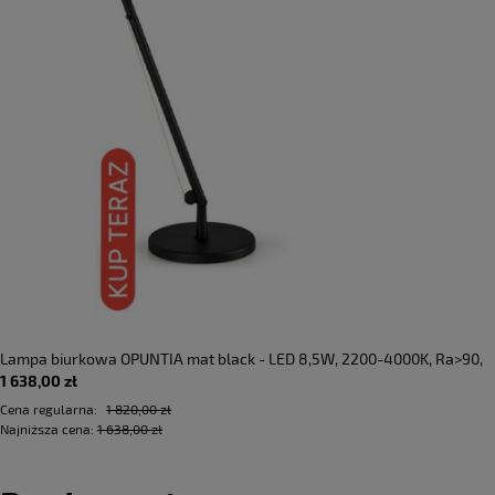
Lampa biurkowa OPUNTIA mat black - LED 8,5W, 2200-4000K, Ra>90,
1 638,00 zł
700lm, 220-240V AC, IP40 - PANZERI - DOSTĘPNA OD RĘKI
Cena regularna:
1 820,00 zł
Najniższa cena:
1 638,00 zł