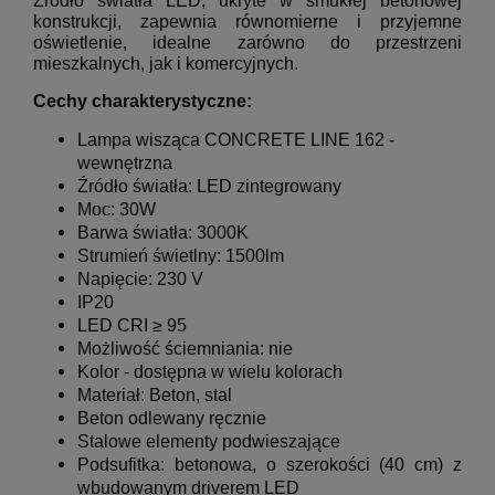
Źródło światła LED, ukryte w smukłej betonowej
konstrukcji, zapewnia równomierne i przyjemne
oświetlenie, idealne zarówno do przestrzeni
mieszkalnych, jak i komercyjnych.
Cechy charakterystyczne:
L
ampa wisząca CONCRETE LINE 162 -
wewnętrzna
Źródło światła: LED zintegrowany
Moc: 30W
Barwa światła: 3000K
Strumień świetlny: 1500lm
Napięcie: 230 V
IP20
LED CRI ≥ 95
Możliwość ściemniania: nie
Kolor - dostępna w wielu kolorach
Materiał: Beton, stal
Beton odlewany ręcznie
Stalowe elementy podwieszające
Podsufitka: betonowa, o szerokości (40 cm)
z
wbudowanym driverem LED