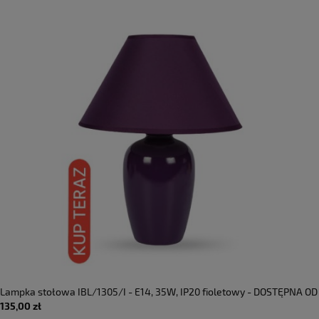
Lampka stołowa IBL/1305/I - E14, 35W, IP20 fioletowy - DOSTĘPNA OD
135,00 zł
RĘKI