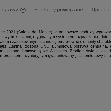
dostawy
Produkty powiązane
Opinie o
Cena nie zawiera ewentualnych kosztów
płatności
ne 2021 (Salone del Mobile), to najnowsze produkty wprowa
owymi kloszami, oryginalnym systemem rozpraszania i fototra
iałom i zastosowanym technologiom.
Główne elementy charaktery
z Lumina, toczona CNC aluminiowa pokrywa centralna, któr
klaną osłoną formowaną we Włoszech.
Źródłem światła jest
m procesom inżynieryjnym gwarantowany jest komfortowy stru