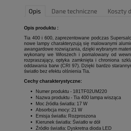
Opis
Dane techniczne
Koszty 
Opis produktu :
Tia 400 i 600, zaprezentowane podczas Supersalo
nowe lampy charakteryzują się malowanymi alumini
awangardowe rozwiązania, dzięki wybranym mater
wykonany we Włoszech i pomalowany od wewnątr
rozpraszający, optyka zamknięta i chroniona sz
oddawania barw (CRI 97).
Dzięki bardzo staranny
światło bez efektu olśnienia Tia.
Cechy charakterystyczne:
Numer produktu - 181TF02UM220
Nazwa produktu -
Tia 400 lampa wisząca
Moc źródła światła: 17 W
Absorbcja mocy: 21 W
Emisja światła: Rozproszona
Kierunek światła: Światło w dół
Źródło światła: Dyskretna dioda LED