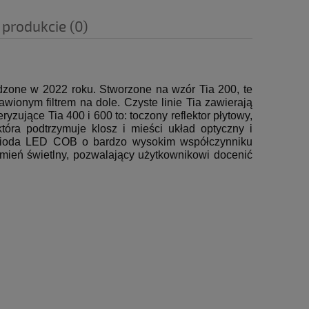
 produkcie (0)
dzone w 2022 roku. Stworzone na wzór Tia 200, te
wionym filtrem na dole.
Czyste linie Tia zawierają
zujące Tia 400 i 600 to: toczony reflektor płytowy,
a podtrzymuje klosz i mieści układ optyczny i
 dioda LED COB o bardzo wysokim współczynniku
mień świetlny, pozwalający użytkownikowi docenić