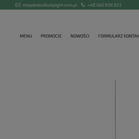
shop@idealbodylight.com.pl
+48 660 808 853
MENU
PROMOCJE
NOWOŚCI
FORMULARZ KONTA