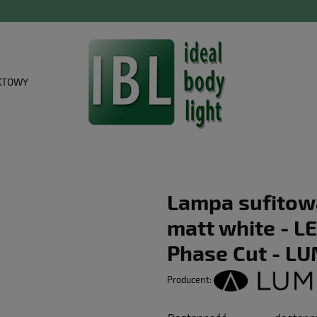
KTOWY
Lampa sufitowa
matt white - 
Phase Cut - L
Producent: