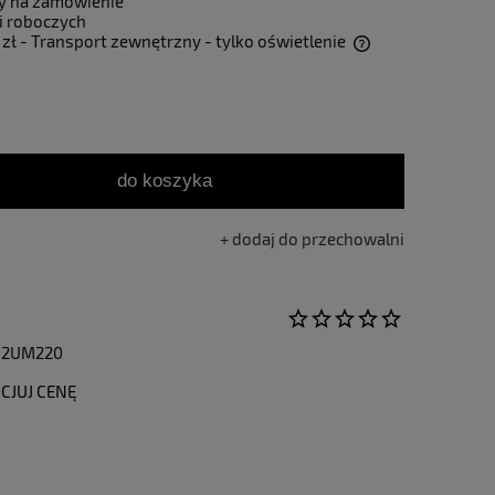
y na zamówienie
i roboczych
 zł
- Transport zewnętrzny - tylko oświetlenie
Cena nie zawiera ewentualnych kosztów
płatności
do koszyka
dodaj do przechowalni
F02UM220
CJUJ CENĘ