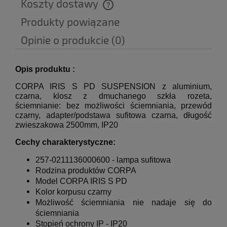
Koszty dostawy
Cena nie zawiera ewentualnych kosztów płatności
Produkty powiązane
Opinie o produkcie (0)
Opis produktu :
CORPA IRIS S PD SUSPENSION z aluminium,
czarna, klosz z dmuchanego szkła rozeta,
ściemnianie: bez możliwości ściemniania, przewód
czarny, adapter/podstawa sufitowa czarna, długość
zwieszakowa 2500mm, IP20
Cechy charakterystyczne:
257-0211136000600 - lampa sufitowa
Rodzina produktów CORPA
Model CORPA IRIS S PD
Kolor korpusu czarny
Możliwość ściemniania nie nadaje się do
ściemniania
Stopień ochrony IP - IP20