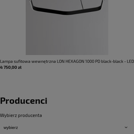
Lampa sufitowa wewnętrzna LON HEXAGON 1000 PD black-black - LED
4 750,00 zł
33W 3000K 2010lm IP20 - MOLTO LUCE
Producenci
Wybierz producenta