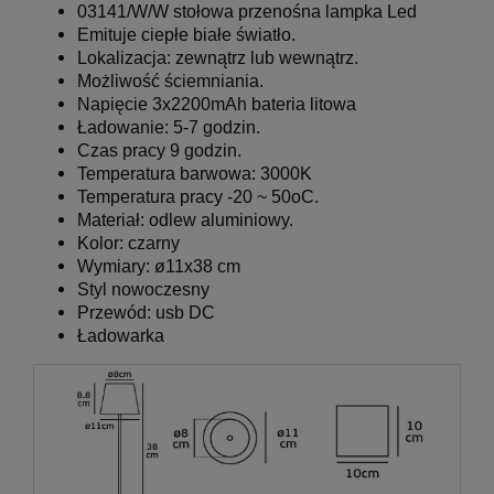
03141/W/W
stołowa przenośna lampka Led
Emituje ciepłe białe światło
.
Lokalizacja: zewnątrz lub wewnątrz.
Możliwość ściemniania.
Napięcie 3x2200mAh bateria litowa
Ładowanie: 5-7 godzin.
Czas pracy 9 godzin.
Temperatura barwowa
: 3000K
Temperatura pracy -20 ~ 50oC.
Materiał: odlew aluminiowy.
Kolor:
czarny
Wymiary:
ø11x38 cm
Styl nowoczesny
Przewód: usb DC
Ładowarka