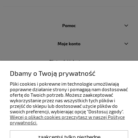
Pomoc
Moje konto
Płatności i dostawa
Dbamy o Twoją prywatność
Informacje
Pliki cookies i pokrewne im technologie umożliwiają
poprawne działanie strony i pomagają nam dostosować
ofertę do Twoich potrzeb. Możesz zaakceptować
O nas
wykorzystanie przez nas wszystkich tych plików i
przejść do sklepu lub dostosować użycie plików do
swoich preferencji, wybierając opcję "Dostosuj zgody".
Więcej o plikach cookies przeczytasz w naszej Polityce
prywatności.
Kontakt
zaakceptuj tylko niezbędne