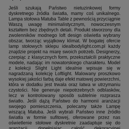
Jeśli szukają Państwo nietuzinkowej formy
dyskretnego źródła światła, mamy coś unikalnego.
Lampa stołowa Matuba Table z pewnością przyciągnie
Waszą uwagę minimalistycznym, nowoczesnym
kształtem bez zbędnych detali. Produkt stworzony dla
zwolenników modnego loft design oświetla wybrany
obszar, tworząc wyjątkowy klimat. W bogatej ofercie
lamp stołowych sklepu idealbodylight.com.pl każdy
znajdzie projekt na miarę swoich potrzeb. Designerzy,
czerpiąc z klasycznych form, przekształcili praktyczne
modele, nadając im nowatorskiego charakteru.
Model
z kolekcji Slight Light idealnie wpisuje się w
nagradzaną kolekcję Loftlight. Malowany proszkowo
wysokiej jakości farbą daje efekt matowej powierzchni,
która w dodatku jest trwała oraz łatwa w utrzymaniu
czystości. Nie generuje niepotrzebnych odblasków,
lecz w kontrolowany sposób subtelnie rozprasza
światło. Jeśli dążą Państwo do harmonii aranżacji
swojego pomieszczenia, polecamy także Lampę
wiszącą Matuba. Jeśli wybrali Państwo inne źródło
światła w formie sufitowej, oferowane przez nas
oświetlenie stołowe dyskretnie zaadaptuje się do
aranżacji, dopełniając całość dekoracyjnej