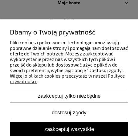
Moje konto
Płatności i dostawa
Dbamy o Twoją prywatność
Informacje
Pliki cookies i pokrewne im technologie umożliwiają
poprawne działanie strony i pomagają nam dostosować
ofertę do Twoich potrzeb. Możesz zaakceptować
O nas
wykorzystanie przez nas wszystkich tych plików i
przejść do sklepu lub dostosować użycie plików do
swoich preferencji, wybierając opcję "Dostosuj zgody".
Więcej o plikach cookies przeczytasz w naszej Polityce
prywatności.
Kontakt
zaakceptuj tylko niezbędne
+48 660 808 853
+48 602 372 800
shop@idealbodylight.com.pl
dostosuj zgody
Pon.-Pt. 9:00-17:00
Sob. 10:00-12:00
zaakceptuj wszystkie
Oświetlenie wewnętrzne i zewnętrzne - IBL | Wałbrzyska 11/184,