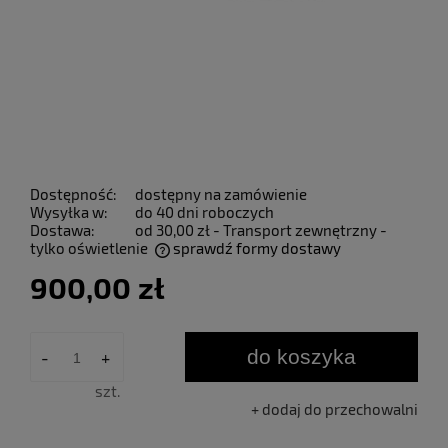
Dostępność:
dostępny na zamówienie
Wysyłka w:
do 40 dni roboczych
Dostawa:
od 30,00 zł
- Transport zewnętrzny -
tylko oświetlenie
sprawdź formy dostawy
Cena nie zawiera ewentualnych kosztów płatności
900,00 zł
do koszyka
-
+
szt.
dodaj do przechowalni