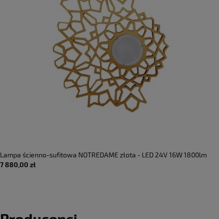
Lampa ścienno-sufitowa NOTREDAME złota - LED 24V 16W 1800lm
7 880,00 zł
2700K IP20 - KARMAN
Producenci