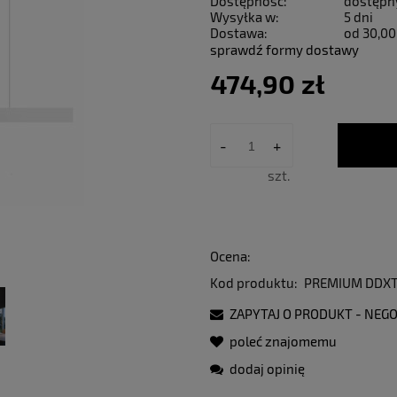
Dostępność:
dostępn
Wysyłka w:
5 dni
Dostawa:
od 30,00
sprawdź formy dostawy
474,90 zł
-
+
szt.
Ocena:
Kod produktu:
PREMIUM DDXT
ZAPYTAJ O PRODUKT - NEGO
poleć znajomemu
dodaj opinię