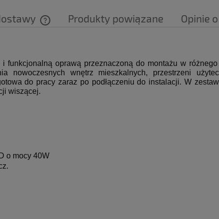
dostawy
Produkty powiązane
Opinie o
Cena nie zawiera ewentualnych kosztów
płatności
i funkcjonalną oprawą przeznaczoną do montażu w różnego
nia nowoczesnych wnętrz mieszkalnych, przestrzeni użytec
otowa do pracy zaraz po podłączeniu do instalacji. W zesta
ji wiszącej.
LED o mocy 40W
cz.