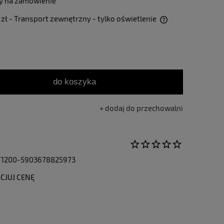
y na zamówienie
 zł
- Transport zewnętrzny - tylko oświetlenie
Cena nie zawiera ewentualnych kosztów
płatności
do koszyka
dodaj do przechowalni
1200-5903678825973
CJUJ CENĘ