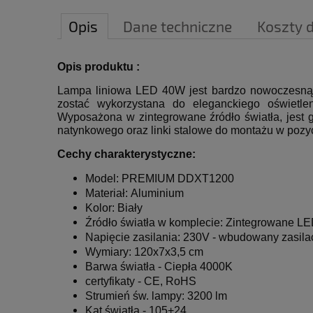
Opis
Dane techniczne
Koszty 
Opis produktu :
Lampa liniowa LED 40W jest bardzo nowoczesną 
zostać wykorzystana do eleganckiego oświetle
Wyposażona w zintegrowane źródło światła, jest g
natynkowego oraz linki stalowe do montażu w pozyc
Cechy charakterystyczne:
Model: PREMIUM
DDXT1200
Materiał: Aluminium
Kolor: Biały
Źródło światła w komplecie: Zintegrowane 
Napięcie zasilania: 230V - wbudowany zasila
Wymiary: 120x7x3,5 cm
Barwa światła - Ciepła 4000K
certyfikaty - CE, RoHS
Strumień św. lampy: 3200 lm
Kąt światła -
105+24