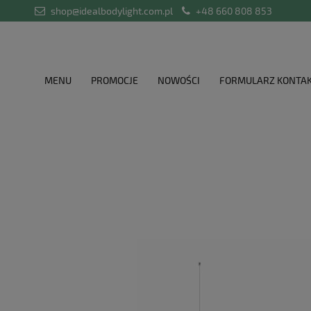
shop@idealbodylight.com.pl
+48 660 808 853
MENU
PROMOCJE
NOWOŚCI
FORMULARZ KONTA