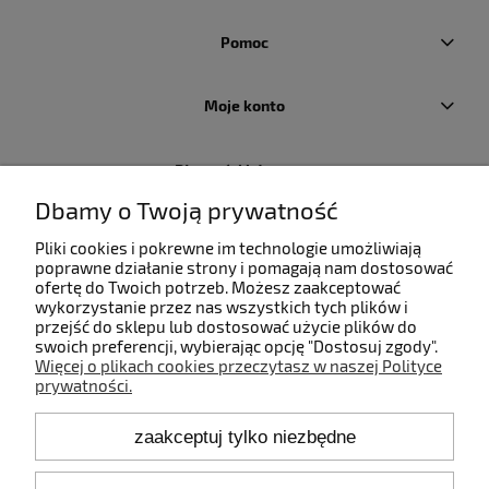
Pomoc
Moje konto
Płatności i dostawa
Dbamy o Twoją prywatność
Informacje
Pliki cookies i pokrewne im technologie umożliwiają
poprawne działanie strony i pomagają nam dostosować
ofertę do Twoich potrzeb. Możesz zaakceptować
O nas
wykorzystanie przez nas wszystkich tych plików i
przejść do sklepu lub dostosować użycie plików do
swoich preferencji, wybierając opcję "Dostosuj zgody".
Więcej o plikach cookies przeczytasz w naszej Polityce
prywatności.
Kontakt
zaakceptuj tylko niezbędne
+48 660 808 853
+48 602 372 800