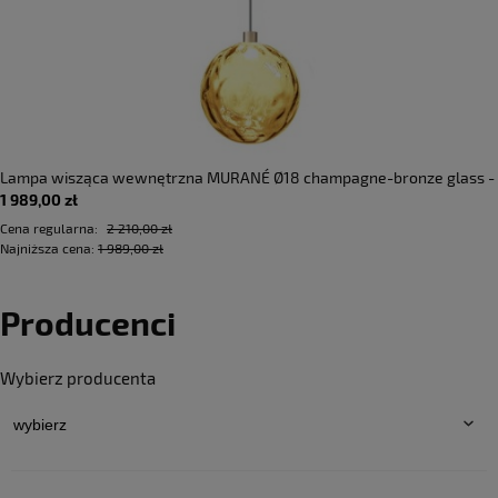
Lampa wisząca wewnętrzna MURANÉ Ø18 champagne-bronze glass -
1 989,00 zł
LED 4W 2700K Ra>90 167lm 220-240V AC ON-OFF IP20 - PANZERI
Cena regularna:
2 210,00 zł
Najniższa cena:
1 989,00 zł
Producenci
Wybierz producenta