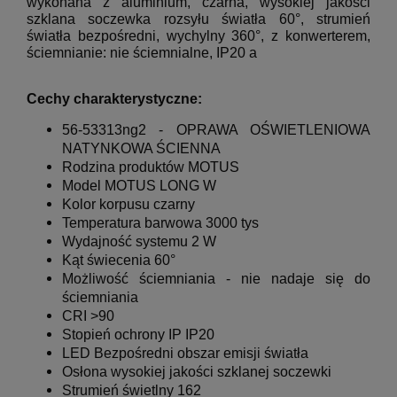
wykonana z aluminium, czarna, wysokiej jakości
szklana soczewka rozsyłu światła 60°, strumień
światła bezpośredni, wychylny 360°, z konwerterem,
ściemnianie: nie ściemnialne, IP20
a
Cechy charakterystyczne:
56-53313ng2 -
OPRAWA OŚWIETLENIOWA
NATYNKOWA ŚCIENNA
Rodzina produktów MOTUS
Model MOTUS LONG W
Kolor korpusu czarny
Temperatura barwowa 3000 tys
Wydajność systemu 2 W
Kąt świecenia 60°
Możliwość ściemniania - nie nadaje się do
ściemniania
CRI >90
Stopień ochrony IP IP20
LED Bezpośredni obszar emisji światła
Osłona wysokiej jakości szklanej soczewki
Strumień świetlny 162