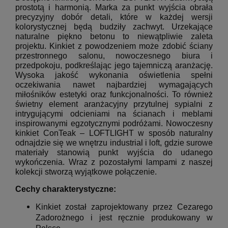
prostotą i harmonią. Marka za punkt wyjścia obrała
precyzyjny dobór detali, które w każdej wersji
kolorystycznej będą budziły zachwyt. Urzekające
naturalne piękno betonu to niewątpliwie zaleta
projektu. Kinkiet z powodzeniem może zdobić ściany
przestronnego salonu, nowoczesnego biura i
przedpokoju, podkreślając jego tajemniczą aranżację.
Wysoka jakość wykonania oświetlenia spełni
oczekiwania nawet najbardziej wymagających
miłośników estetyki oraz funkcjonalności. To również
świetny element aranżacyjny przytulnej sypialni z
intrygującymi odcieniami na ścianach i meblami
inspirowanymi egzotycznymi podróżami. Nowoczesny
kinkiet ConTeak – LOFTLIGHT w sposób naturalny
odnajdzie się we wnętrzu industrial i loft, gdzie surowe
materiały stanowią punkt wyjścia do udanego
wykończenia. Wraz z pozostałymi lampami z naszej
kolekcji stworzą wyjątkowe połączenie.
Cechy charakterystyczne:
Kinkiet został zaprojektowany przez Cezarego
Zadorożnego i jest ręcznie produkowany w