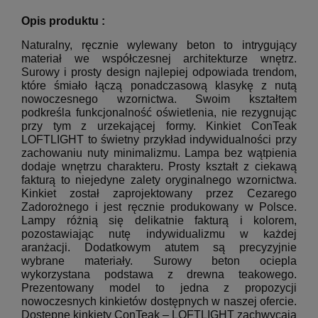
Opis produktu :
Naturalny, ręcznie wylewany beton to intrygujący
materiał we współczesnej architekturze wnętrz.
Surowy i prosty design najlepiej odpowiada trendom,
które śmiało łączą ponadczasową klasykę z nutą
nowoczesnego wzornictwa. Swoim kształtem
podkreśla funkcjonalność oświetlenia, nie rezygnując
przy tym z urzekającej formy. Kinkiet ConTeak
LOFTLIGHT to świetny przykład indywidualności przy
zachowaniu nuty minimalizmu. Lampa bez wątpienia
dodaje wnętrzu charakteru. Prosty kształt z ciekawą
fakturą to niejedyne zalety oryginalnego wzornictwa.
Kinkiet został zaprojektowany przez Cezarego
Zadorożnego i jest ręcznie produkowany w Polsce.
Lampy różnią się delikatnie fakturą i kolorem,
pozostawiając nutę indywidualizmu w każdej
aranżacji. Dodatkowym atutem są precyzyjnie
wybrane materiały. Surowy beton ociepla
wykorzystana podstawa z drewna teakowego.
Prezentowany model to jedna z propozycji
nowoczesnych kinkietów dostępnych w naszej ofercie.
Dostępne kinkiety ConTeak – LOFTLIGHT zachwycają