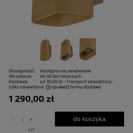
Dostępność:
dostępny na zamówienie
Wysyłka w:
do 40 dni roboczych
Dostawa:
od 30,00 zł
- Transport zewnętrzny -
tylko oświetlenie
sprawdź formy dostawy
Cena nie zawiera ewentualnych kosztów płatności
1 290,00 zł
do koszyka
-
+
szt.