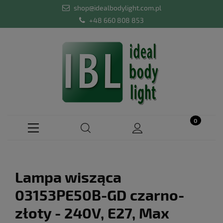
shop@idealbodylight.com.pl
+48 660 808 853
Lampa wisząca
03153PE50B-GD czarno-
złoty - 240V, E27, Max