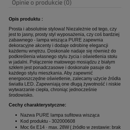
Opinie o produkcie (0)
Opis produktu :
Prosta i absolutnie stylowa! Niezależnie od tego, czy
jest to jasny, prosty styl wyposażenia, czy coś bardziej
zabawnego - lampa wisząca PURE zapewnia
dekoracyjne akcenty i dodaje odrobinę elegancji
każdemu wnętrzu. Doskonale nadaje się również do
podkreślenia własnego stylu życia i oświetlenia stołu
w jadalni. Połączenie matowego mosiądzu z białym
szkłem jest ponadczasowe i doskonale pasuje do
każdego stylu mieszkania. Aby zapewnić
energooszczędne oświetlenie, zalecamy użycie źródła
światła LED. Zapewniają one długą żywotność i niskie
wytwarzanie ciepła, chroniąc jednocześnie
środowisko.
Cechy charakterystyczne:
Nazwa
PURE lampa sufitowa wisząca
Kod produktu -
3
02000608
Moc
6x E14 · max. 28W
( źródło w zestawie: brak