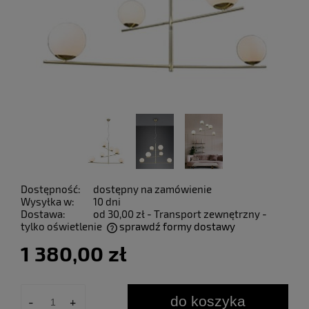
Dostępność:
dostępny na zamówienie
Wysyłka w:
10 dni
Dostawa:
od 30,00 zł
- Transport zewnętrzny -
tylko oświetlenie
sprawdź formy dostawy
Cena nie zawiera ewentualnych kosztów płatności
1 380,00 zł
do koszyka
-
+