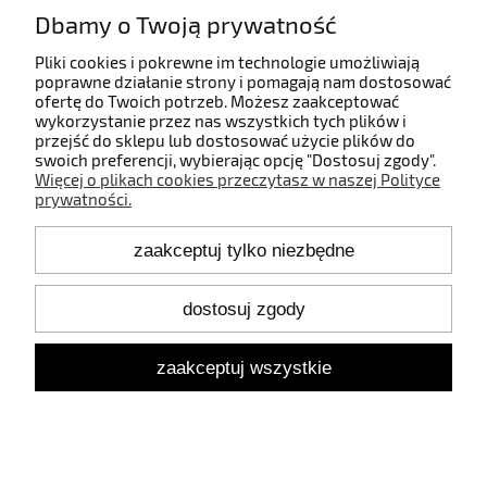
Dbamy o Twoją prywatność
Informacje
Pliki cookies i pokrewne im technologie umożliwiają
poprawne działanie strony i pomagają nam dostosować
ofertę do Twoich potrzeb. Możesz zaakceptować
O nas
wykorzystanie przez nas wszystkich tych plików i
przejść do sklepu lub dostosować użycie plików do
swoich preferencji, wybierając opcję "Dostosuj zgody".
Więcej o plikach cookies przeczytasz w naszej Polityce
prywatności.
Kontakt
zaakceptuj tylko niezbędne
+48 660 808 853
+48 602 372 800
shop@idealbodylight.com.pl
dostosuj zgody
Pon.-Pt. 9:00-17:00
Sob. 10:00-12:00
zaakceptuj wszystkie
Oświetlenie wewnętrzne i zewnętrzne - IBL | Wałbrzyska 11/184,
02-739 Warszawa | NIP: 5213638261 | REGON: 146342575
pokaż pełną wersję strony
Sklep internetowy Shoper.pl