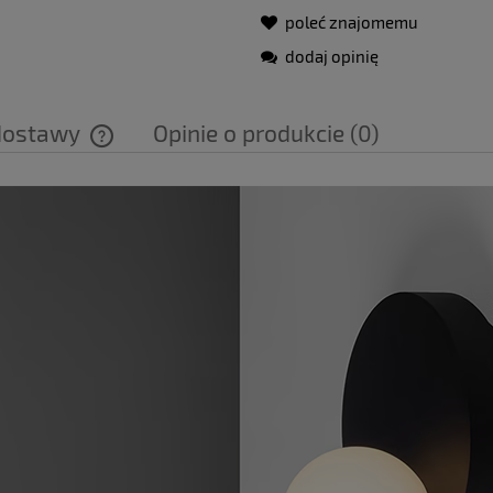
poleć znajomemu
dodaj opinię
dostawy
Opinie o produkcie (0)
Cena nie zawiera ewentualnych kosztów
płatności