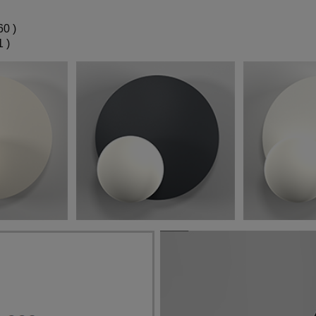
60 )
 )