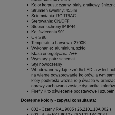
Kolor korpusu: czarny, biały, grafitowy, śnieżn
Strumień świetlny: 455lm
Ściemniania: RC TRIAC
Sterowanie: ON/OFF
Stopień ochrony IP IP44
Kąt świecenia 90°
CRI≥ 98
Temperatura barwowa
: 2700K
Wykonanie: aluminium, szkło
Klasa energetyczna:
A++
Wymiary: patrz schemat
Styl nowoczesny
Wbudowane wydajne źródło LED, a w technologi
na wierne odwzorowanie kolorów, a tym samy
który podkreśla ważną rolę światła w aranża
oprawy zachowana zostaje dynamika kolorów
Firefly K to oświetlenie podstawowe i uzupełni
Dostępne kolory - zapytaj konsultanta:
002 - Czarny RAL 9005 (
26.2101.18A.002 )
003 - Biały RAL 9010 ( 26.2101.18A.003 )