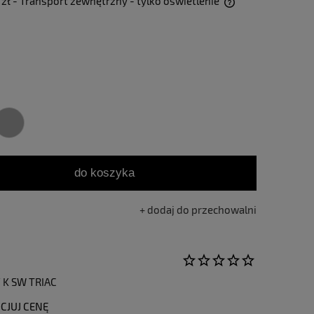
 zł
- Transport zewnętrzny - tylko oświetlenie
Cena nie zawiera ewentualnych kosztów
płatności
do koszyka
dodaj do przechowalni
 K SW TRIAC
CJUJ CENĘ