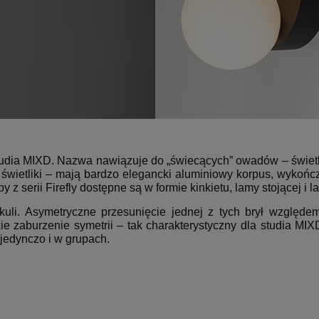
 studia MIXD. Nazwa nawiązuje do „świecących” owadów – świet
ne świetliki – mają bardzo elegancki aluminiowy korpus, wyko
 z serii Firefly dostępne są w formie kinkietu, lamy stojącej i 
kuli. Asymetryczne przesunięcie jednej z tych brył względe
e zaburzenie symetrii – tak charakterystyczny dla studia MIXD 
jedynczo i w grupach.