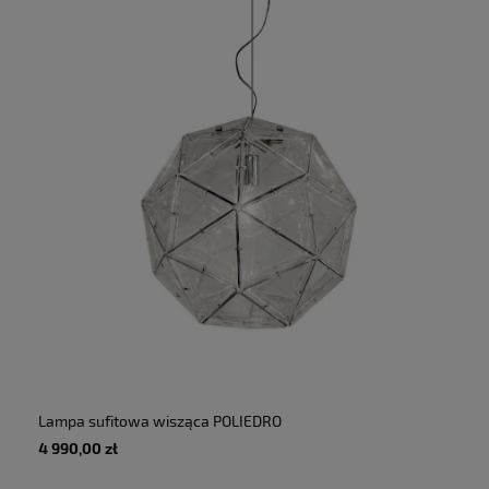
Lampa sufitowa wisząca POLIEDRO
przezroczysta - 20W E27 230V IP20 -
4 990,00 zł
MARTINELLI LUCE