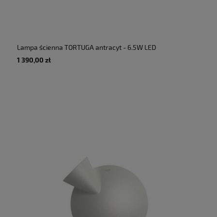
Lampa ścienna TORTUGA antracyt - 6.5W LED
885lm 2700K 230V IP20 - MARTINELLI LUCE
1 390,00 zł