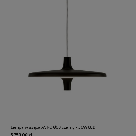
Lampa wisząca AVRO Ø60 czarny - 36W LED
5000lm 2700K 230V IP20 - MARTINELLI LUCE
5 750,00 zł