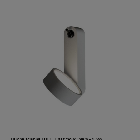
Lampa ścienna TOGGLE satynowy biały - 4.5W