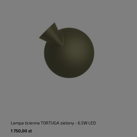
Lampa ścienna TORTUGA zielony - 6.5W LED
885lm 2700K 230V IP20 - MARTINELLI LUCE
1 750,00 zł