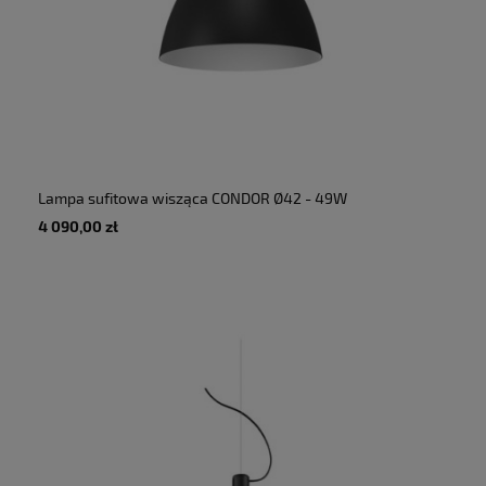
Lampa sufitowa wisząca CONDOR Ø42 - 49W
6880lm 3000K 230V IP20 - MARTINELLI LUCE
4 090,00 zł