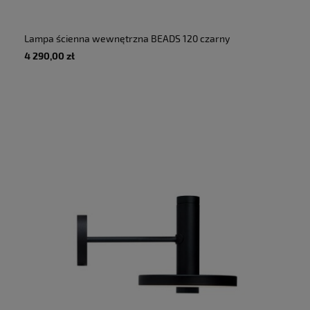
Lampa ścienna wewnętrzna BEADS 120 czarny
- 16W, 220-240V, 2100K do 2800K, 900lm, IP20
4 290,00 zł
- TONONE