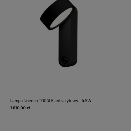
Lampa ścienna TOGGLE antracytowy - 4.5W
LED 700lm 2700K 230V IP20 - MARTINELLI
1 610,00 zł
LUCE