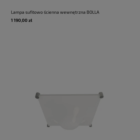
Lampa sufitowo ścienna wewnętrzna BOLLA
35 biały matowy-szary - 16W E27 1950lm
1 190,00 zł
2700K 230V IP20 - MARTINELLI LUCE