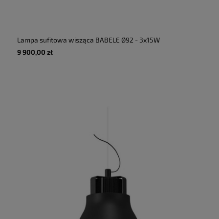
Lampa sufitowa wisząca BABELE Ø92 - 3x15W
E27 230V IP20 - MARTINELLI LUCE
9 900,00 zł