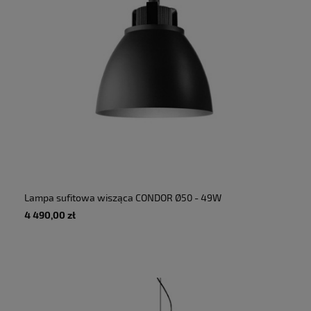
Lampa sufitowa wisząca CONDOR Ø50 - 49W
6880lm 3000K 230V IP20 - MARTINELLI LUCE
4 490,00 zł