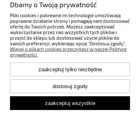
Dbamy o Twoją prywatność
Pliki cookies i pokrewne im technologie umożliwiają
poprawne działanie strony i pomagają nam dostosować
ofertę do Twoich potrzeb. Możesz zaakceptować
wykorzystanie przez nas wszystkich tych plików i
przejść do sklepu lub dostosować użycie plików do
swoich preferencji, wybierając opcję "Dostosuj zgody".
Więcej o plikach cookies przeczytasz w naszej Polityce
prywatności.
zaakceptuj tylko niezbędne
dostosuj zgody
Lampa wisząca BEADS PENDANT BOX 50
dymny czarny - 13W, 220-240 V, 2100K do
2 220,00 zł
3000K, 1350lm, IP20 - TONONE
zaakceptuj wszystkie