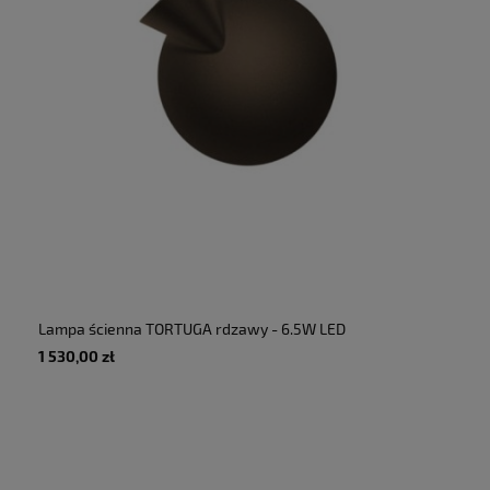
Lampa ścienna TORTUGA rdzawy - 6.5W LED
885lm 2700K 230V IP20 - MARTINELLI LUCE
1 530,00 zł