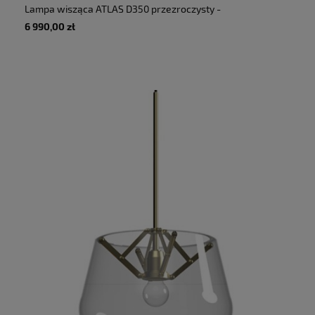
Lampa wisząca ATLAS D350 przezroczysty -
60W E27 220-240V IP20 - TONONE
6 990,00 zł