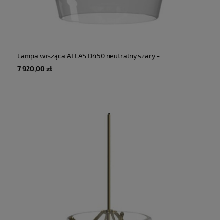
Lampa wisząca ATLAS D450 neutralny szary -
60W E27 220-240V IP20 - TONONE
7 920,00 zł