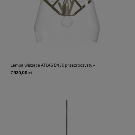
Lampa wisząca ATLAS D450 przezroczysty -
60W E27 220-240V IP20 - TONONE
7 920,00 zł