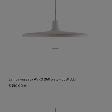
Lampa wisząca AVRO Ø60 biały - 36W LED
5000lm 2700K 230V IP20 - MARTINELLI LUCE
5 750,00 zł