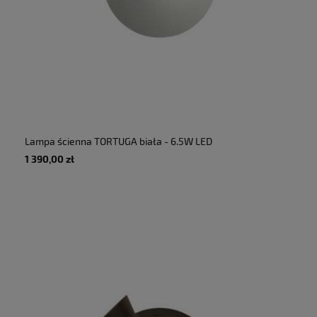
Lampa ścienna TORTUGA biała - 6.5W LED
885lm 2700K 230V IP20 - MARTINELLI LUCE
1 390,00 zł