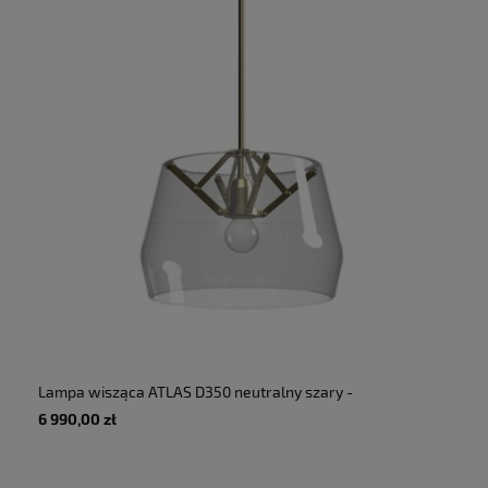
Lampa wisząca ATLAS D350 neutralny szary -
60W E27 220-240V IP20 - TONONE
6 990,00 zł