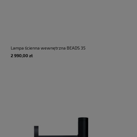
Lampa ścienna wewnętrzna BEADS 35
DOWNLIGHT czarny - 16W, 220-240V, 2100K do
2 990,00 zł
2800K, 900lm, IP20 - TONONE